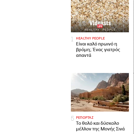
HEALTHY PEOPLE
Είναι καλό πρωινό η
βρόμη; Ένας γιατρός
απαντά
ΡΕΠΟΡΤΑΖ
Το θολό και δύσκολο
μέλλον της Μονής Σινά