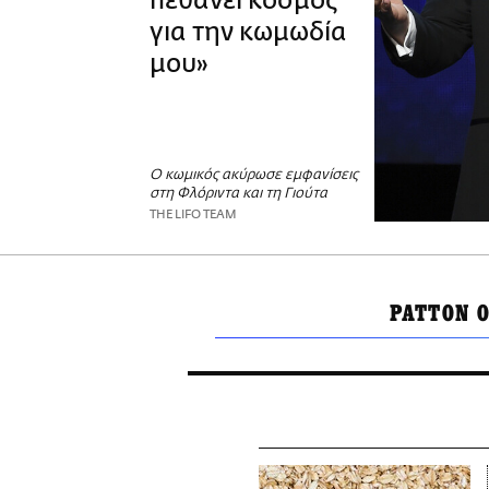
πεθάνει κόσμος
για την κωμωδία
μου»
Ο κωμικός ακύρωσε εμφανίσεις
στη Φλόριντα και τη Γιούτα
THE LIFO TEAM
PATTON 