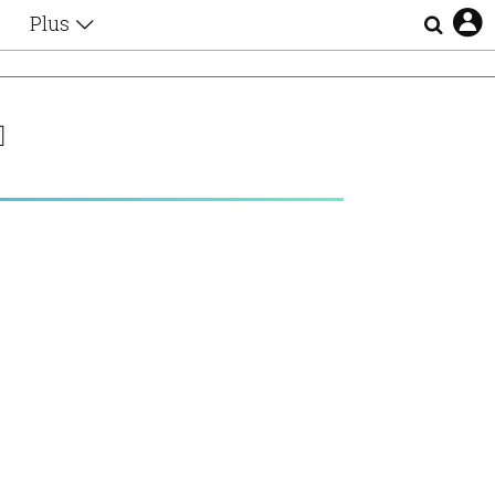
Plus
Θέματα
Συνεντεύξεις
Videos
T
τα
Αφιερώματα
Ζώδια
Εξομολογήσεις
Blogs
η
Οι Αθηναίοι
Απώλειες
Lgbtqi+
Επιλογές