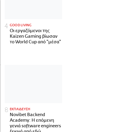
GOOD LIVING
Οι εργαζόμενοι της
Kaizen Gaming βίωσαν
το World Cup από "μέσα"
ΕΚΠΑΙΔΕΥΣΗ
Novibet Backend
Academy: Η επόμενη
γενιά software engineers
ξεκινά από εδώ