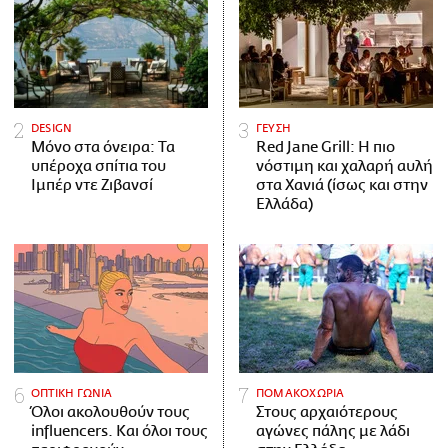
DESIGN
ΓΕΥΣΗ
Μόνο στα όνειρα: Τα
Red Jane Grill: Η πιο
υπέροχα σπίτια του
νόστιμη και χαλαρή αυλή
Ιμπέρ ντε Ζιβανσί
στα Χανιά (ίσως και στην
Ελλάδα)
ΟΠΤΙΚΗ ΓΩΝΙΑ
ΠΟΜΑΚΟΧΩΡΙΑ
Όλοι ακολουθούν τους
Στους αρχαιότερους
influencers. Και όλοι τους
αγώνες πάλης με λάδι