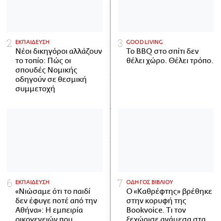
ΕΚΠΑΙΔΕΥΣΗ
GOOD LIVING
Νέοι δικηγόροι αλλάζουν
Το BBQ στο σπίτι δεν
το τοπίο: Πώς οι
θέλει χώρο. Θέλει τρόπο.
σπουδές Νομικής
οδηγούν σε θεσμική
συμμετοχή
ΕΚΠΑΙΔΕΥΣΗ
ΟΔΗΓΟΣ ΒΙΒΛΙΟΥ
«Νιώσαμε ότι το παιδί
Ο «Καθρέφτης» βρέθηκε
δεν έφυγε ποτέ από την
στην κορυφή της
Αθήνα»: Η εμπειρία
Bookvoice. Τι τον
οικογενειών που
ξεχώρισε ανάμεσα στα