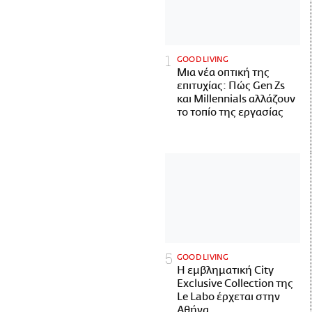
GOOD LIVING
Μια νέα οπτική της
επιτυχίας: Πώς Gen Zs
και Millennials αλλάζουν
το τοπίο της εργασίας
GOOD LIVING
Η εμβληματική City
Exclusive Collection της
Le Labo έρχεται στην
Αθήνα