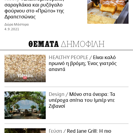
σαραγλάκια και ρυζόγαλο
φούρνου στο «Πρώτο» της
Δραπετσώνας
Δώρα Μάστορα
4.9.2021
ΔΗΜΟΦΙΛΗ
ΘΕΜΑΤΑ
HEALTHY PEOPLE
Είναι καλό
πρωινό η βρόμη; Ένας γιατρός
απαντά
Design
Μόνο στα όνειρα: Τα
υπέροχα σπίτια του Ιμπέρ ντε
Ζιβανσί
Γεύση
Red Jane Grill: Η πιο