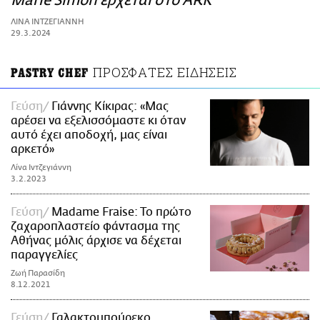
Marie Simon έρχεται στο ARK
ΑΜΠΑ
ΛΙΝΑ ΙΝΤΖΕΓΙΑΝΝΗ
PRINT
29.3.2024
ΠΡΟΣΦΑΤΕΣ ΕΙΔΗΣΕΙΣ
PASTRY CHEF
Γεύση
Γιάννης Κίκιρας: «Μας
αρέσει να εξελισσόμαστε κι όταν
αυτό έχει αποδοχή, μας είναι
αρκετό»
Λίνα Ιντζεγιάννη
3.2.2023
Γεύση
Madame Fraise: To πρώτο
ζαχαροπλαστείο φάντασμα της
Αθήνας μόλις άρχισε να δέχεται
παραγγελίες
Ζωή Παρασίδη
8.12.2021
Γεύση
Γαλακτομπούρεκο,