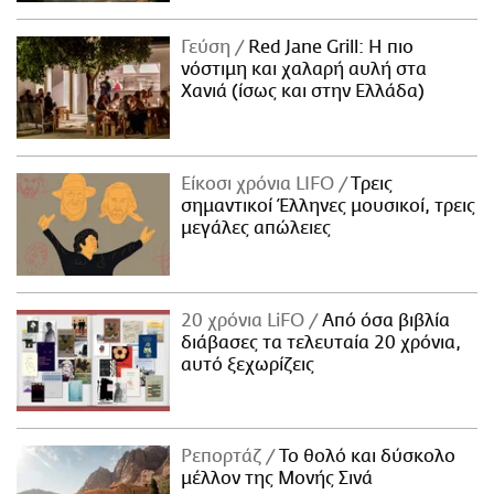
Γεύση
Red Jane Grill: Η πιο
νόστιμη και χαλαρή αυλή στα
Χανιά (ίσως και στην Ελλάδα)
Είκοσι χρόνια LIFO
Tρεις
σημαντικοί Έλληνες μουσικοί, τρεις
μεγάλες απώλειες
20 χρόνια LiFO
Από όσα βιβλία
διάβασες τα τελευταία 20 χρόνια,
αυτό ξεχωρίζεις
Ρεπορτάζ
Το θολό και δύσκολο
μέλλον της Μονής Σινά