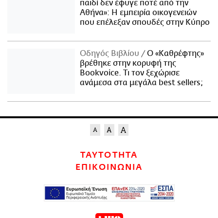
παιδί δεν έφυγε ποτέ από την
Αθήνα»: Η εμπειρία οικογενειών
που επέλεξαν σπουδές στην Κύπρο
Οδηγός Βιβλίου
Ο «Καθρέφτης»
βρέθηκε στην κορυφή της
Bookvoice. Τι τον ξεχώρισε
ανάμεσα στα μεγάλα best sellers;
ΤΑΥΤΟΤΗΤΑ
ΕΠΙΚΟΙΝΩΝΙΑ