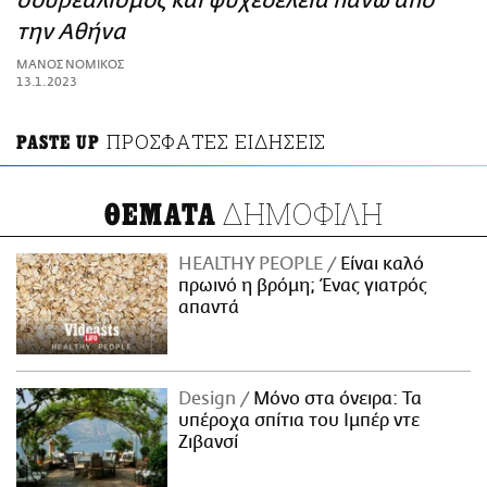
σουρεαλισμός και ψυχεδέλεια πάνω από
ΑΜΠΑ
την Αθήνα
PRINT
ΜΑΝΟΣ ΝΟΜΙΚΟΣ
13.1.2023
ΠΡΟΣΦΑΤΕΣ ΕΙΔΗΣΕΙΣ
PASTE UP
ΔΗΜΟΦΙΛΗ
ΘΕΜΑΤΑ
HEALTHY PEOPLE
Είναι καλό
πρωινό η βρόμη; Ένας γιατρός
απαντά
Design
Μόνο στα όνειρα: Τα
υπέροχα σπίτια του Ιμπέρ ντε
Ζιβανσί