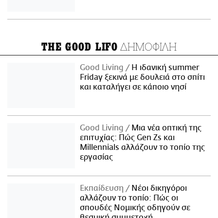
ΔΗΜΟΦΙΛΗ
THE GOOD LIFO
Good Living
Η ιδανική summer
Friday ξεκινά με δουλειά στο σπίτι
και καταλήγει σε κάποιο νησί
Good Living
Μια νέα οπτική της
επιτυχίας: Πώς Gen Zs και
Millennials αλλάζουν το τοπίο της
εργασίας
Εκπαίδευση
Νέοι δικηγόροι
αλλάζουν το τοπίο: Πώς οι
σπουδές Νομικής οδηγούν σε
θεσμική συμμετοχή