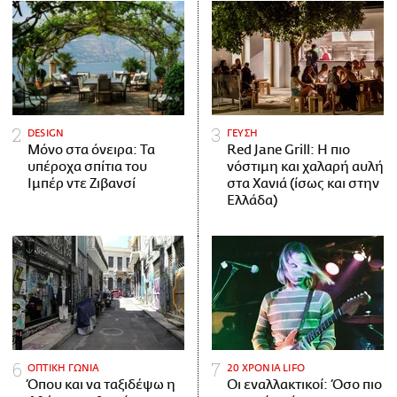
DESIGN
ΓΕΥΣΗ
Μόνο στα όνειρα: Τα
Red Jane Grill: Η πιο
υπέροχα σπίτια του
νόστιμη και χαλαρή αυλή
Ιμπέρ ντε Ζιβανσί
στα Χανιά (ίσως και στην
Ελλάδα)
ΟΠΤΙΚΗ ΓΩΝΙΑ
20 ΧΡΟΝΙΑ LIFO
Όπου και να ταξιδέψω η
Οι εναλλακτικοί: Όσο πιο