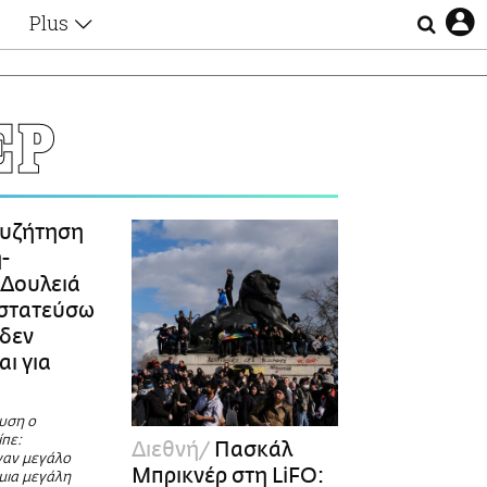
Plus
Θέματα
Συνεντεύξεις
Videos
ΕΡ
τα
Αφιερώματα
Ζώδια
Εξομολογήσεις
Blogs
η
υζήτηση
Οι Αθηναίοι
-
Απώλειες
 Δουλειά
Lgbtqi+
οστατεύσω
Επιλογές
 δεν
ι για
ευση ο
πε:
Διεθνή
Πασκάλ
ναν μεγάλο
Μπρικνέρ στη LiFO:
μια μεγάλη