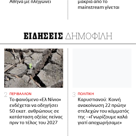
Αθήνα με πληγώνει
μακριά από το
mainstream γίνεται
ΔΗΜΟΦΙΛΗ
ΕΙΔΗΣΕΙΣ
ΠΕΡΙΒΑΛΛΟΝ
ΠΟΛΙΤΙΚΗ
Το φαινόμενο «Ελ Νίνιο»
Καρυστιανού: Κοινή
ενδέχεται να οδηγήσει
ανακοίνωση 22 πρώην
50 εκατ. ανθρώπους σε
στελεχών του κόμματός
κατάσταση οξείας πείνας
της - «Γνωρίζουμε καλά
πριν το τέλος του 2027
γιατί αποχωρήσαμε»