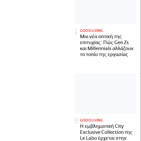
GOOD LIVING
Μια νέα οπτική της
επιτυχίας: Πώς Gen Zs
και Millennials αλλάζουν
το τοπίο της εργασίας
GOOD LIVING
Η εμβληματική City
Exclusive Collection της
Le Labo έρχεται στην