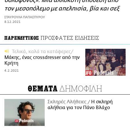
δολοφόνος»: Μια αλλόκοτη υπόθεση από
ΑΜΠΑ
τον μεσοπόλεμο με απελπισία, βία και σεξ
PRINT
ΣΤΑΥΡΟΥΛΑ ΠΑΠΑΣΠΥΡΟΥ
8.12.2021
ΠΡΟΣΦΑΤΕΣ ΕΙΔΗΣΕΙΣ
ΠΑΡΕΝΔΥΤΙΚΟΣ
Τελικά, καλά τα κατάφερες
Μάκης, ένας crossdresser από την
Κρήτη
4.2.2021
ΔΗΜΟΦΙΛΗ
ΘΕΜΑΤΑ
Σκληρές Αλήθειες
H σκληρή
αλήθεια για τον Πάνο Βλάχο