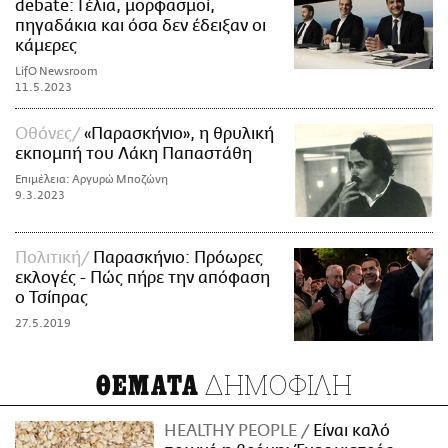
debate: Γέλια, μορφασμοί,
πηγαδάκια και όσα δεν έδειξαν οι
κάμερες
LifO Newsroom
11.5.2023
Οθόνες
«Παρασκήνιο», η θρυλική
εκπομπή του Λάκη Παπαστάθη
Επιμέλεια: Αργυρώ Μποζώνη
9.3.2023
Πολιτική
Παρασκήνιο: Πρόωρες
εκλογές - Πώς πήρε την απόφαση
ο Τσίπρας
27.5.2019
ΔΗΜΟΦΙΛΗ
ΘΕΜΑΤΑ
HEALTHY PEOPLE
Είναι καλό