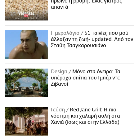
πρωινό η βρόμη; Ένας γιατρός
απαντά
Ημερολόγιο
51 ταινίες που μού
άλλαξαν τη ζωή- updated. Aπό τον
Στάθη Τσαγκαρουσιάνο
Design
Μόνο στα όνειρα: Τα
υπέροχα σπίτια του Ιμπέρ ντε
Ζιβανσί
Γεύση
Red Jane Grill: Η πιο
νόστιμη και χαλαρή αυλή στα
Χανιά (ίσως και στην Ελλάδα)