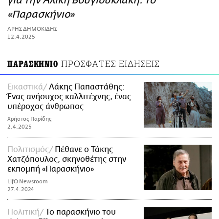
για την Αλίκη Βουγιουκλάκη: Το
ΑΜΠΑ
«Παρασκήνιο»
PRINT
ΑΡΗΣ ΔΗΜΟΚΙΔΗΣ
12.4.2025
ΠΡΟΣΦΑΤΕΣ ΕΙΔΗΣΕΙΣ
ΠΑΡΑΣΚΗΝΙΟ
Εικαστικά
Λάκης Παπαστάθης:
Ένας ανήσυχος καλλιτέχνης, ένας
υπέροχος άνθρωπος
Χρήστος Παρίδης
2.4.2025
Πολιτισμός
Πέθανε ο Τάκης
Χατζόπουλος, σκηνοθέτης στην
εκπομπή «Παρασκήνιο»
LifO Newsroom
27.4.2024
Πολιτική
Το παρασκήνιο του