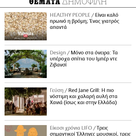
ΔΗΜΟΦΙΛΗ
ΘΕΜΑΤΑ
HEALTHY PEOPLE
Είναι καλό
πρωινό η βρόμη; Ένας γιατρός
απαντά
Design
Μόνο στα όνειρα: Τα
υπέροχα σπίτια του Ιμπέρ ντε
Ζιβανσί
Γεύση
Red Jane Grill: Η πιο
νόστιμη και χαλαρή αυλή στα
Χανιά (ίσως και στην Ελλάδα)
Είκοσι χρόνια LIFO
Tρεις
σημαντικοί Έλληνες μουσικοί, τρεις