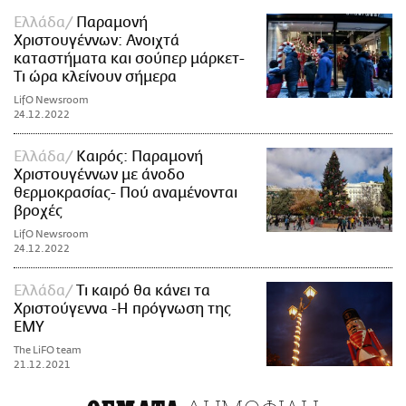
Ελλάδα
Παραμονή
Χριστουγέννων: Ανοιχτά
καταστήματα και σούπερ μάρκετ-
Τι ώρα κλείνουν σήμερα
LifO Newsroom
24.12.2022
Ελλάδα
Καιρός: Παραμονή
Χριστουγέννων με άνοδο
θερμοκρασίας- Πού αναμένονται
βροχές
LifO Newsroom
24.12.2022
Ελλάδα
Τι καιρό θα κάνει τα
Χριστούγεννα -Η πρόγνωση της
ΕΜΥ
The LiFO team
21.12.2021