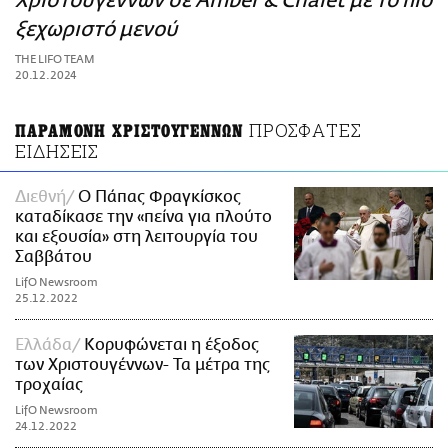
Χριστουγέννων σε Αmber & Chalet με το πιο
ΑΜΠΑ
ξεχωριστό μενού
PRINT
THE LIFO TEAM
20.12.2024
ΠΡΟΣΦΑΤΕΣ
ΠΑΡΑΜΟΝΗ ΧΡΙΣΤΟΥΓΕΝΝΩΝ
ΕΙΔΗΣΕΙΣ
Διεθνή
O Πάπας Φραγκίσκος
καταδίκασε την «πείνα για πλούτο
και εξουσία» στη λειτουργία του
Σαββάτου
LifO Newsroom
25.12.2022
Ελλάδα
Κορυφώνεται η έξοδος
των Χριστουγέννων- Τα μέτρα της
τροχαίας
LifO Newsroom
24.12.2022