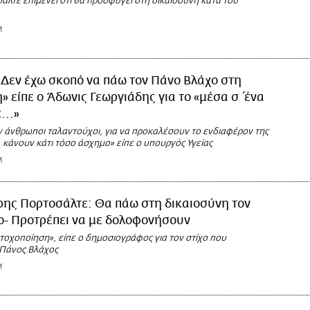
λτε επιμένει ότι θα προσφύγει στη δικαιοσύνη κατά του
M
«Δεν έχω σκοπό να πάω τον Πάνο Βλάχο στη
» είπε ο Άδωνις Γεωργιάδης για το «μέσα σ΄ένα
...»
ν άνθρωποι ταλαντούχοι, για να προκαλέσουν το ενδιαφέρον της
 κάνουν κάτι τόσο άσχημο» είπε ο υπουργός Υγείας
M
ρης Πορτοσάλτε: Θα πάω στη δικαιοσύνη τον
ο- Προτρέπει να με δολοφονήσουν
στοχοποίηση», είπε ο δημοσιογράφος για τον στίχο που
Πάνος Βλάχος
M