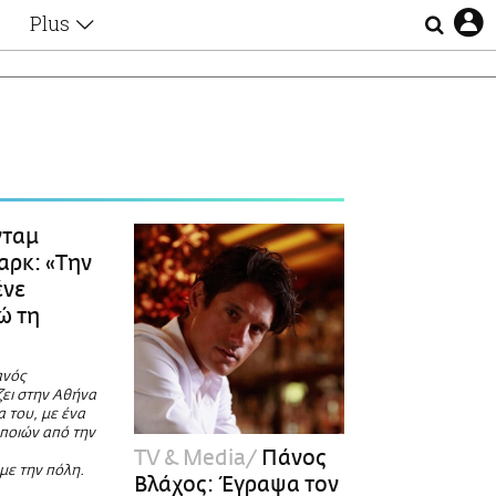
Plus
Θέματα
Συνεντεύξεις
Videos
τα
Αφιερώματα
Ζώδια
Εξομολογήσεις
Blogs
η
ταμ
Οι Αθηναίοι
αρκ: «Την
Απώλειες
ένε
Lgbtqi+
ώ τη
Επιλογές
ανός
ζει στην Αθήνα
α του, με ένα
ποιών από την
TV & Media
Πάνος
με την πόλη.
Βλάχος: Έγραψα τον