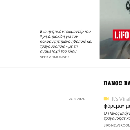
Ένα ηχητικό ντοκιμαντέρ του
Άρη Δημοκίδη για τον
πολυσυζητημένο ηθοποιό και
τραγουδοποιό - με τη
συμμετοχή του ίδιου
ΑΡΗΣ ΔΗΜΟΚΙΔΗΣ
ΠΑΝΟΣ Β
It's Vira
24.8.2024
φόρεμα» μ
Ο Πάνος Βλάχο
τραγούδησε και
LIFO NEWSROO