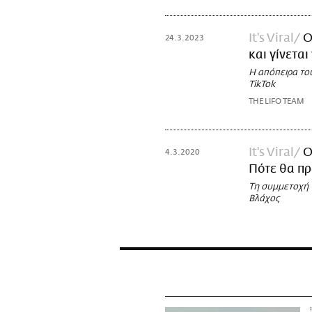
It's Viral
Ο
24.3.2023
και γίνετα
Η απόπειρα του
TikTok
THE LIFO TEAM
It's Viral
Ο
4.3.2020
Πότε θα π
Τη συμμετοχή 
Βλάχος