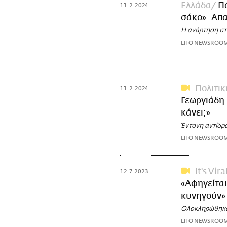
Ελλάδα
Πά
11.2.2024
σάκο»- Απα
Η ανάρτηση στ
LIFO NEWSROO
Πολιτικ
11.2.2024
Γεωργιάδη 
κάνει;»
Έντονη αντίδρα
LIFO NEWSROO
It's Vira
12.7.2023
«Αφηγείται
κυνηγούν»
Ολοκληρώθηκα
LIFO NEWSROO