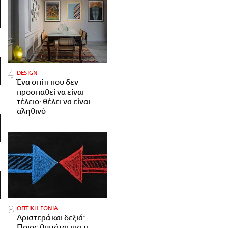
DESIGN
Ένα σπίτι που δεν
προσπαθεί να είναι
τέλειο· θέλει να είναι
αληθινό
ΟΠΤΙΚΗ ΓΩΝΙΑ
Αριστερά και δεξιά:
Ποιος θυμάται πια τι