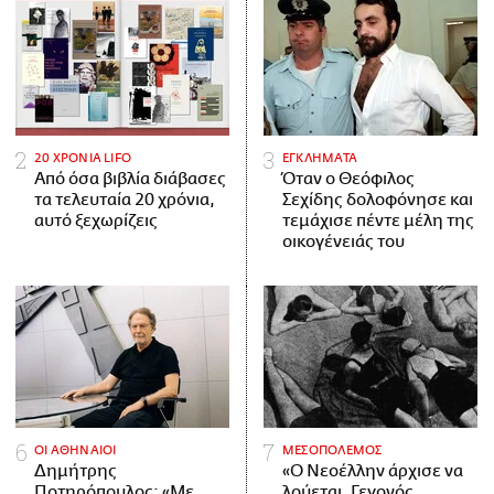
20 ΧΡΟΝΙΑ LIFO
ΕΓΚΛΗΜΑΤΑ
Από όσα βιβλία διάβασες
Όταν ο Θεόφιλος
τα τελευταία 20 χρόνια,
Σεχίδης δολοφόνησε και
αυτό ξεχωρίζεις
τεμάχισε πέντε μέλη της
οικογένειάς του
ΟΙ ΑΘΗΝΑΙΟΙ
ΜΕΣΟΠΟΛΕΜΟΣ
Δημήτρης
«Ο Νεοέλλην άρχισε να
Ποτηρόπουλος: «Με
λούεται. Γεγονός