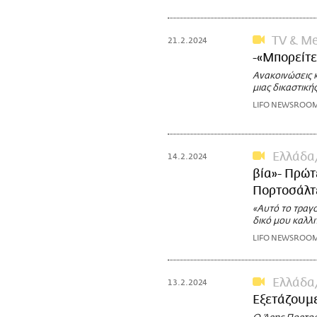
TV & Me
21.2.2024
-«Μπορείτε
Ανακοινώσεις 
μιας δικαστική
LIFO NEWSROO
Ελλάδα
14.2.2024
βία»- Πρώτ
Πορτοσάλτ
«Αυτό το τραγο
δικό μου καλλι
LIFO NEWSROO
Ελλάδα
13.2.2024
Εξετάζουμε