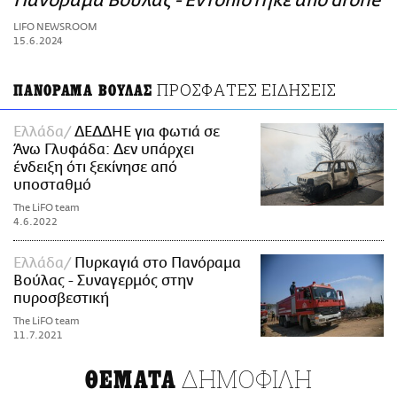
Πανόραμα Βούλας - Εντοπίστηκε από drone
ΑΜΠΑ
LIFO NEWSROOM
PRINT
15.6.2024
ΠΡΟΣΦΑΤΕΣ ΕΙΔΗΣΕΙΣ
ΠΑΝΟΡΑΜΑ ΒΟΥΛΑΣ
Ελλάδα
ΔΕΔΔΗΕ για φωτιά σε
Άνω Γλυφάδα: Δεν υπάρχει
ένδειξη ότι ξεκίνησε από
υποσταθμό
The LiFO team
4.6.2022
Ελλάδα
Πυρκαγιά στο Πανόραμα
Βούλας - Συναγερμός στην
πυροσβεστική
The LiFO team
11.7.2021
ΔΗΜΟΦΙΛΗ
ΘΕΜΑΤΑ