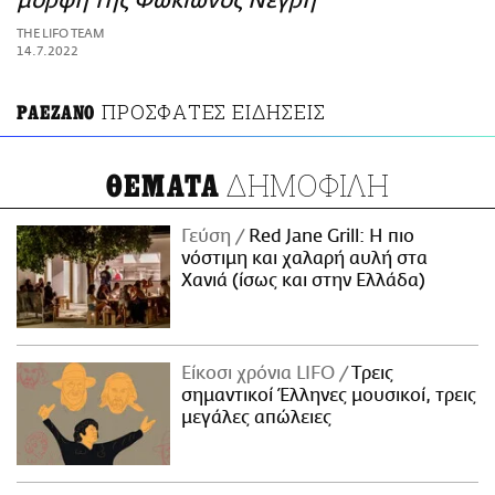
μορφή της Φωκίωνος Νέγρη
ΑΜΠΑ
THE LIFO TEAM
PRINT
14.7.2022
ΠΡΟΣΦΑΤΕΣ ΕΙΔΗΣΕΙΣ
PAEZANO
ΔΗΜΟΦΙΛΗ
ΘΕΜΑΤΑ
Γεύση
Red Jane Grill: Η πιο
νόστιμη και χαλαρή αυλή στα
Χανιά (ίσως και στην Ελλάδα)
Είκοσι χρόνια LIFO
Tρεις
σημαντικοί Έλληνες μουσικοί, τρεις
μεγάλες απώλειες