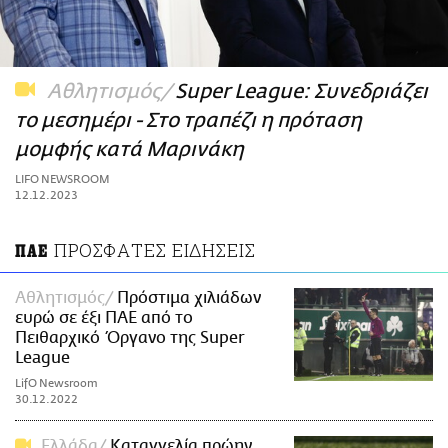
ΑΜΠΑ
PRINT
Αθλητισμός
Super League: Συνεδριάζει
το μεσημέρι - Στο τραπέζι η πρόταση
μομφής κατά Μαρινάκη
LIFO NEWSROOM
12.12.2023
ΠΡΟΣΦΑΤΕΣ ΕΙΔΗΣΕΙΣ
ΠΑΕ
Αθλητισμός
Πρόστιμα χιλιάδων
ευρώ σε έξι ΠΑΕ από το
Πειθαρχικό Όργανο της Super
League
LifO Newsroom
30.12.2022
Ελλάδα
Καταγγελία πρώην