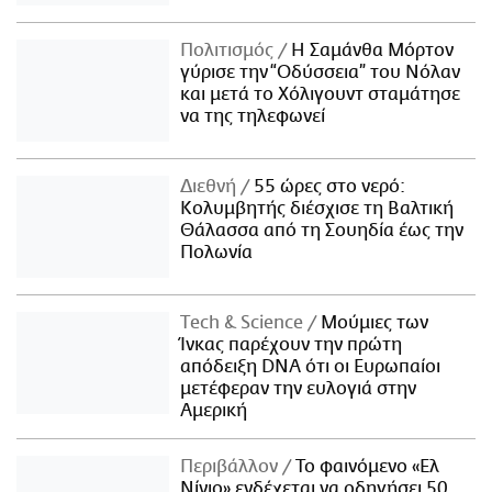
Πολιτισμός
Η Σαμάνθα Μόρτον
γύρισε την “Οδύσσεια” του Νόλαν
και μετά το Χόλιγουντ σταμάτησε
να της τηλεφωνεί
Διεθνή
55 ώρες στο νερό:
Κολυμβητής διέσχισε τη Βαλτική
Θάλασσα από τη Σουηδία έως την
Πολωνία
Τech & Science
Μούμιες των
Ίνκας παρέχουν την πρώτη
απόδειξη DNA ότι οι Ευρωπαίοι
μετέφεραν την ευλογιά στην
Αμερική
Περιβάλλον
Το φαινόμενο «Ελ
Νίνιο» ενδέχεται να οδηγήσει 50