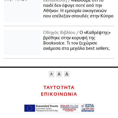
Εκπαίδευση
«Νιώσαμε ότι το
παιδί δεν έφυγε ποτέ από την
Αθήνα»: Η εμπειρία οικογενειών
που επέλεξαν σπουδές στην Κύπρο
Οδηγός Βιβλίου
Ο «Καθρέφτης»
βρέθηκε στην κορυφή της
Bookvoice. Τι τον ξεχώρισε
ανάμεσα στα μεγάλα best sellers;
ΤΑΥΤΟΤΗΤΑ
ΕΠΙΚΟΙΝΩΝΙΑ