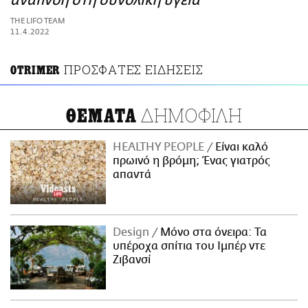
αναπνοή στη συνολική υγεία
ΑΜΠΑ
THE LIFO TEAM
PRINT
11.4.2022
ΠΡΟΣΦΑΤΕΣ ΕΙΔΗΣΕΙΣ
OTRIMER
ΔΗΜΟΦΙΛΗ
ΘΕΜΑΤΑ
HEALTHY PEOPLE
Είναι καλό
πρωινό η βρόμη; Ένας γιατρός
απαντά
Design
Μόνο στα όνειρα: Τα
υπέροχα σπίτια του Ιμπέρ ντε
Ζιβανσί