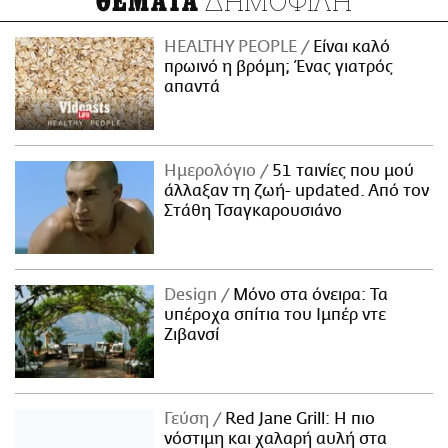
ΔΗΜΟΦΙΛΗ
ΘΕΜΑΤΑ
HEALTHY PEOPLE
Είναι καλό
πρωινό η βρόμη; Ένας γιατρός
απαντά
Ημερολόγιο
51 ταινίες που μού
άλλαξαν τη ζωή- updated. Aπό τον
Στάθη Τσαγκαρουσιάνο
Design
Μόνο στα όνειρα: Τα
υπέροχα σπίτια του Ιμπέρ ντε
Ζιβανσί
Γεύση
Red Jane Grill: Η πιο
νόστιμη και χαλαρή αυλή στα