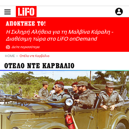
Παράκαμψη
προς
το
ΕΙΔΗΣΕΙΣ
κυρίως
ΑΠΟΚΤΗΣΕ ΤΟ!
περιεχόμενο
CULTURE
Η Σκληρή Αλήθεια για τη Μαλβίνα Κάραλη -
ΑΠΟΨΕΙΣ
Διαθέσιμη τώρα στo LiFO onDemand
ΤΡΟΠΟΣ ΖΩΗΣ
Δείτε περισσότερα
PODCASTS
HOME
Οτέλο ντε Καρβάλιο
Plus
ΟΤΕΛΟ ΝΤΕ ΚΑΡΒΑΛΙΟ
LIFO SHOP
NEWSLETTER
ΜΙΚΡΟΠΡΑΓΜΑΤΑ
THE GOOD LIFO
LIFOLAND
CITY GUIDE