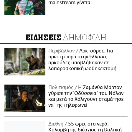
mainstream γίνεται
ΔΗΜΟΦΙΛΗ
ΕΙΔΗΣΕΙΣ
Περιβάλλον
Αρκτούρος: Για
πρώτη φορά στην Ελλάδα,
αρκούδες υποβλήθηκαν σε
λαπαροσκοπική ωοθηκεκτομή
Πολιτισμός
Η Σαμάνθα Μόρτον
γύρισε την “Οδύσσεια” του Νόλαν
και μετά το Χόλιγουντ σταμάτησε
να της τηλεφωνεί
Διεθνή
55 ώρες στο νερό:
Κολυμβητής διέσχισε τη Βαλτική