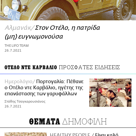
ΑΜΠΑ
PRINT
Αλμανάκ
Στον Οτέλο, η πατρίδα
(μη) ευγνωμονούσα
THE LIFO TEAM
26.7.2021
ΠΡΟΣΦΑΤΕΣ ΕΙΔΗΣΕΙΣ
ΟΤΕΛΟ ΝΤΕ ΚΑΡΒΑΛΙΟ
Ημερολόγιο
Πορτογαλία: Πέθανε
ο Οτέλο ντε Καρβάλιο, ηγέτης της
επανάστασης των γαρυφάλλων
Στάθης Τσαγκαρουσιάνος
26.7.2021
ΔΗΜΟΦΙΛΗ
ΘΕΜΑΤΑ
HEALTHY PEOPLE
Είναι καλό