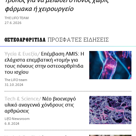
τρόπος για να μειωθεί ο πόνος χωρίς
ΑΜΠΑ
φάρμακα ή χειρουργείο
PRINT
THE LIFO TEAM
27.6.2026
ΠΡΟΣΦΑΤΕΣ ΕΙΔΗΣΕΙΣ
ΟΣΤΕΟΑΡΘΡΙΤΙΔΑ
Υγεία & Ευεξία
Επέμβαση AMIS: Η
ελάχιστα επεμβατική «τομή» για
τους πόνους στην οστεοαρθρίτιδα
του ισχίου
The LiFO team
31.10.2024
Τech & Science
Νέο βιοενεργό
υλικό αναγεννά χόνδρους στις
αρθρώσεις
LifO Newsroom
6.8.2024