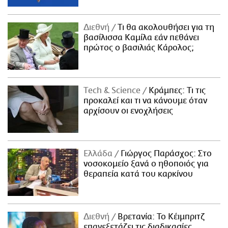
Διεθνή
Τι θα ακολουθήσει για τη
βασίλισσα Καμίλα εάν πεθάνει
πρώτος ο βασιλιάς Κάρολος;
Τech & Science
Κράμπες: Τι τις
προκαλεί και τι να κάνουμε όταν
αρχίσουν οι ενοχλήσεις
Ελλάδα
Γιώργος Παράσχος: Στο
νοσοκομείο ξανά ο ηθοποιός για
θεραπεία κατά του καρκίνου
Διεθνή
Βρετανία: Το Κέιμπριτζ
επανεξετάζει τις διαδικασίες