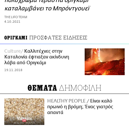
πολύχρωμα τεράστια οριγκάμι
ΑΜΠΑ
καταλαμβάνει το Μπρόντγουεϊ
PRINT
THE LIFO TEAM
4.10.2021
ΠΡΟΣΦΑΤΕΣ ΕΙΔΗΣΕΙΣ
ΟΡΙΓΚΑΜΙ
Culture
Καλλιτέχνες στην
Καταλονία έφτιαξαν ακίνδυνη
λάβα από Οριγκάμι
19.11.2018
ΔΗΜΟΦΙΛΗ
ΘΕΜΑΤΑ
HEALTHY PEOPLE
Είναι καλό
πρωινό η βρόμη; Ένας γιατρός
απαντά