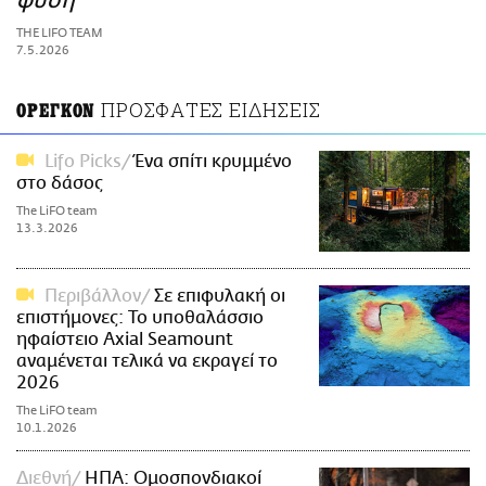
φύση
ΑΜΠΑ
THE LIFO TEAM
PRINT
7.5.2026
ΠΡΟΣΦΑΤΕΣ ΕΙΔΗΣΕΙΣ
ΟΡΕΓΚΟΝ
Lifo Picks
Ένα σπίτι κρυμμένο
στο δάσος
The LiFO team
13.3.2026
Περιβάλλον
Σε επιφυλακή οι
επιστήμονες: Το υποθαλάσσιο
ηφαίστειο Axial Seamount
αναμένεται τελικά να εκραγεί το
2026
The LiFO team
10.1.2026
Διεθνή
ΗΠΑ: Ομοσπονδιακοί