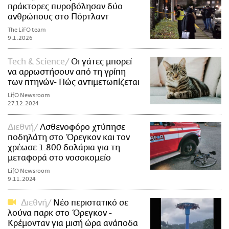
πράκτορες πυροβόλησαν δύο
ανθρώπους στο Πόρτλαντ
The LiFO team
9.1.2026
Τech & Science
Οι γάτες μπορεί
να αρρωστήσουν από τη γρίπη
των πτηνών- Πώς αντιμετωπίζεται
LifO Newsroom
27.12.2024
Διεθνή
Ασθενοφόρο χτύπησε
ποδηλάτη στο Όρεγκον και τον
χρέωσε 1.800 δολάρια για τη
μεταφορά στο νοσοκομείο
LifO Newsroom
9.11.2024
Διεθνή
Νέο περιστατικό σε
λούνα παρκ στο Όρεγκον -
Κρέμονταν για μισή ώρα ανάποδα