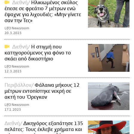
Διεθνή
Ηλικιωμένος σκύλος
έπεσε σε φρεάτιο 7 μέτρων ενώ
έψαχνε για λιχουδιές: «Μην γίνετε
σαν την Τες»
LifO Newsroom
20.3.2023
Διεθνή
Η στιγμή που
κατηγορούμενος για φόνο το
σκάει από δικαστήριο
LifO Newsroom
12.3.2023
Περιβάλλον
Φάλαινα μήκους 12
μέτρων εντοπίστηκε νεκρή σε
ακτή του Όρεγκον
LifO Newsroom
17.1.2023
Διεθνή
Δικηγόρος εξαπάτησε 135
πελάτες: Τους έκλεβε χρήματα και