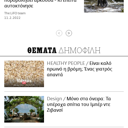
πυροβολήσει αρκούδα - Κι έπειτα
αυτοκτόνησε
The LiFO team
11.2.2022
<
>
ΔΗΜΟΦΙΛΗ
ΘΕΜΑΤΑ
HEALTHY PEOPLE
Είναι καλό
πρωινό η βρόμη; Ένας γιατρός
απαντά
Design
Μόνο στα όνειρα: Τα
υπέροχα σπίτια του Ιμπέρ ντε
Ζιβανσί