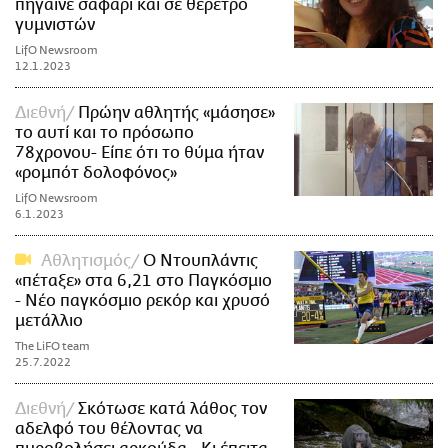
πήγαινε σαφάρι και σε θέρετρο
γυμνιστών
LifO Newsroom
12.1.2023
Διεθνή
Πρώην αθλητής «μάσησε»
το αυτί και το πρόσωπο
78χρονου- Είπε ότι το θύμα ήταν
«ρομπότ δολοφόνος»
LifO Newsroom
6.1.2023
Αθλητισμός
O Ντουπλάντις
«πέταξε» στα 6,21 στο Παγκόσμιο
- Νέο παγκόσμιο ρεκόρ και χρυσό
μετάλλιο
The LiFO team
25.7.2022
Διεθνή
Σκότωσε κατά λάθος τον
αδελφό του θέλοντας να