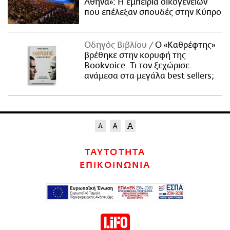
Αθήνα»: Η εμπειρία οικογενειών
που επέλεξαν σπουδές στην Κύπρο
Οδηγός Βιβλίου
Ο «Καθρέφτης»
βρέθηκε στην κορυφή της
Bookvoice. Τι τον ξεχώρισε
ανάμεσα στα μεγάλα best sellers;
ΤΑΥΤΟΤΗΤΑ
ΕΠΙΚΟΙΝΩΝΙΑ