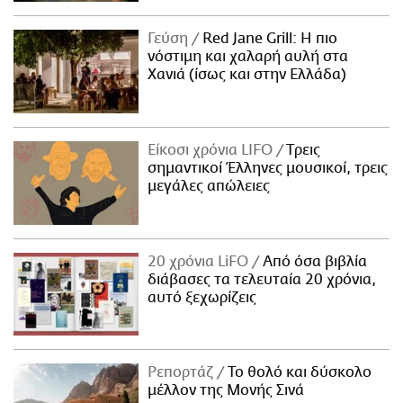
Γεύση
Red Jane Grill: Η πιο
νόστιμη και χαλαρή αυλή στα
Χανιά (ίσως και στην Ελλάδα)
Είκοσι χρόνια LIFO
Tρεις
σημαντικοί Έλληνες μουσικοί, τρεις
μεγάλες απώλειες
20 χρόνια LiFO
Από όσα βιβλία
διάβασες τα τελευταία 20 χρόνια,
αυτό ξεχωρίζεις
Ρεπορτάζ
Το θολό και δύσκολο
μέλλον της Μονής Σινά