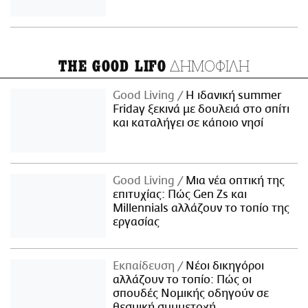
ΔΗΜΟΦΙΛΗ
THE GOOD LIFO
Good Living
Η ιδανική summer
Friday ξεκινά με δουλειά στο σπίτι
και καταλήγει σε κάποιο νησί
Good Living
Μια νέα οπτική της
επιτυχίας: Πώς Gen Zs και
Millennials αλλάζουν το τοπίο της
εργασίας
Εκπαίδευση
Νέοι δικηγόροι
αλλάζουν το τοπίο: Πώς οι
σπουδές Νομικής οδηγούν σε
θεσμική συμμετοχή