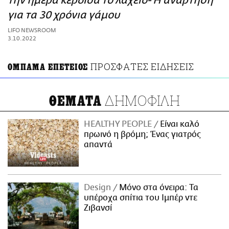
την ημέρα κέρδισα το λαχείο- Η ανάρτηση
ΑΜΠΑ
για τα 30 χρόνια γάμου
PRINT
LIFO NEWSROOM
3.10.2022
ΠΡΟΣΦΑΤΕΣ ΕΙΔΗΣΕΙΣ
ΟΜΠΑΜΑ ΕΠΕΤΕΙΟΣ
ΔΗΜΟΦΙΛΗ
ΘΕΜΑΤΑ
HEALTHY PEOPLE
Είναι καλό
πρωινό η βρόμη; Ένας γιατρός
απαντά
Design
Μόνο στα όνειρα: Τα
υπέροχα σπίτια του Ιμπέρ ντε
Ζιβανσί