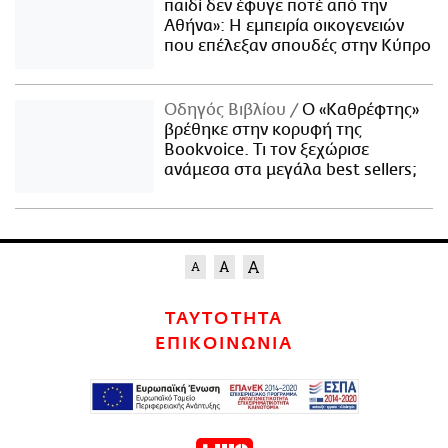
παιδί δεν έφυγε ποτέ από την
Αθήνα»: Η εμπειρία οικογενειών
που επέλεξαν σπουδές στην Κύπρο
Οδηγός Βιβλίου
Ο «Καθρέφτης»
βρέθηκε στην κορυφή της
Bookvoice. Τι τον ξεχώρισε
ανάμεσα στα μεγάλα best sellers;
ΤΑΥΤΟΤΗΤΑ
ΕΠΙΚΟΙΝΩΝΙΑ