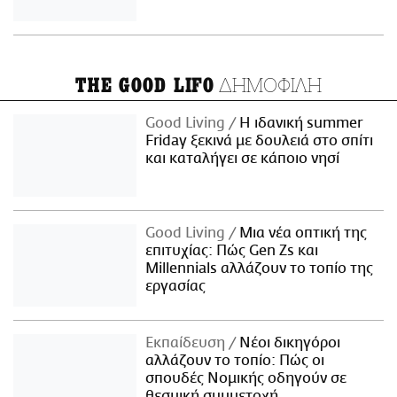
ΔΗΜΟΦΙΛΗ
THE GOOD LIFO
Good Living
Η ιδανική summer
Friday ξεκινά με δουλειά στο σπίτι
και καταλήγει σε κάποιο νησί
Good Living
Μια νέα οπτική της
επιτυχίας: Πώς Gen Zs και
Millennials αλλάζουν το τοπίο της
εργασίας
Εκπαίδευση
Νέοι δικηγόροι
αλλάζουν το τοπίο: Πώς οι
σπουδές Νομικής οδηγούν σε
θεσμική συμμετοχή