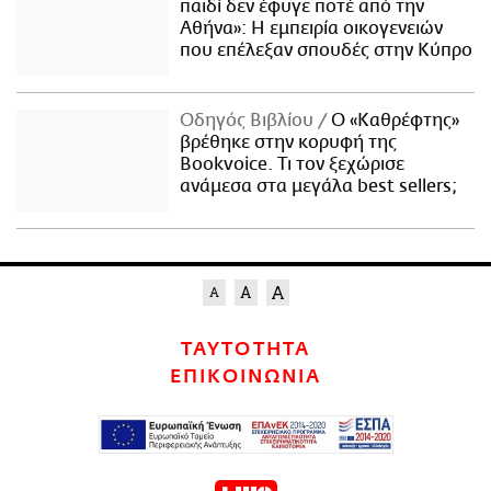
παιδί δεν έφυγε ποτέ από την
Αθήνα»: Η εμπειρία οικογενειών
που επέλεξαν σπουδές στην Κύπρο
Οδηγός Βιβλίου
Ο «Καθρέφτης»
βρέθηκε στην κορυφή της
Bookvoice. Τι τον ξεχώρισε
ανάμεσα στα μεγάλα best sellers;
ΤΑΥΤΟΤΗΤΑ
ΕΠΙΚΟΙΝΩΝΙΑ