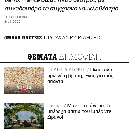
performance σωματικού θεάτρου με
ΑΜΠΑ
συνοδοιπόρο το σύγχρονο κουκλοθέατρο
PRINT
THE LIFO TEAM
24.3.2022
ΠΡΟΣΦΑΤΕΣ ΕΙΔΗΣΕΙΣ
ΟΜΑΔΑ ΠΛΕΥΣΙΣ
ΔΗΜΟΦΙΛΗ
ΘΕΜΑΤΑ
HEALTHY PEOPLE
Είναι καλό
πρωινό η βρόμη; Ένας γιατρός
απαντά
Design
Μόνο στα όνειρα: Τα
υπέροχα σπίτια του Ιμπέρ ντε
Ζιβανσί