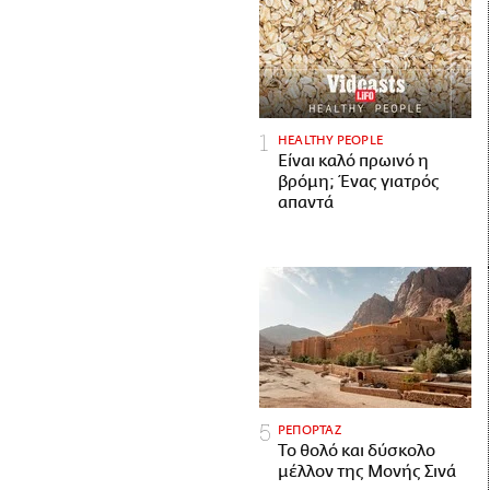
HEALTHY PEOPLE
Είναι καλό πρωινό η
βρόμη; Ένας γιατρός
απαντά
ΡΕΠΟΡΤΑΖ
Το θολό και δύσκολο
μέλλον της Μονής Σινά