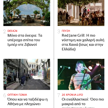
DESIGN
ΓΕΥΣΗ
Μόνο στα όνειρα: Τα
Red Jane Grill: Η πιο
υπέροχα σπίτια του
νόστιμη και χαλαρή αυλή
Ιμπέρ ντε Ζιβανσί
στα Χανιά (ίσως και στην
Ελλάδα)
ΟΠΤΙΚΗ ΓΩΝΙΑ
20 ΧΡΟΝΙΑ LIFO
Όπου και να ταξιδέψω η
Οι εναλλακτικοί: Όσο πιο
Αθήνα με πληγώνει
μακριά από το