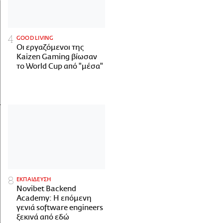
GOOD LIVING
Οι εργαζόμενοι της
Kaizen Gaming βίωσαν
το World Cup από "μέσα"
ΕΚΠΑΙΔΕΥΣΗ
Novibet Backend
Academy: Η επόμενη
γενιά software engineers
ξεκινά από εδώ