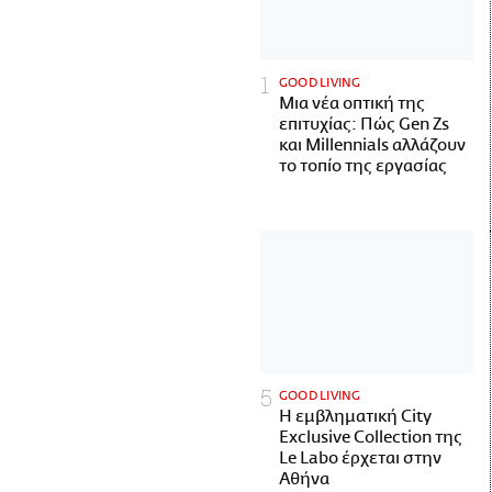
GOOD LIVING
Μια νέα οπτική της
επιτυχίας: Πώς Gen Zs
και Millennials αλλάζουν
το τοπίο της εργασίας
GOOD LIVING
Η εμβληματική City
Exclusive Collection της
Le Labo έρχεται στην
Αθήνα