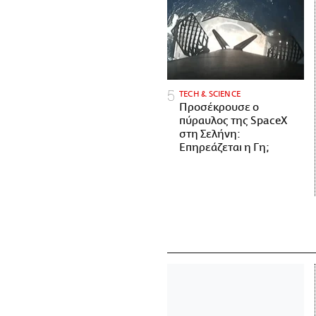
ΤECH & SCIENCE
Προσέκρουσε ο
πύραυλος της SpaceX
στη Σελήνη:
Επηρεάζεται η Γη;