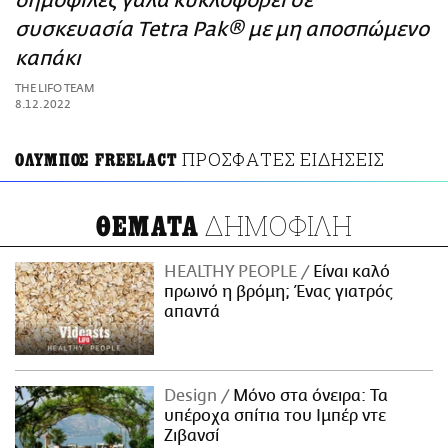
δημοφιλές γάλα κυκλοφορεί σε
ΑΜΠΑ
συσκευασία Tetra Pak® με μη αποσπώμενο
PRINT
καπάκι
THE LIFO TEAM
8.12.2022
ΠΡΟΣΦΑΤΕΣ ΕΙΔΗΣΕΙΣ
ΟΛΥΜΠΟΣ FREELACT
ΔΗΜΟΦΙΛΗ
ΘΕΜΑΤΑ
HEALTHY PEOPLE
Είναι καλό
πρωινό η βρόμη; Ένας γιατρός
απαντά
Design
Μόνο στα όνειρα: Τα
υπέροχα σπίτια του Ιμπέρ ντε
Ζιβανσί