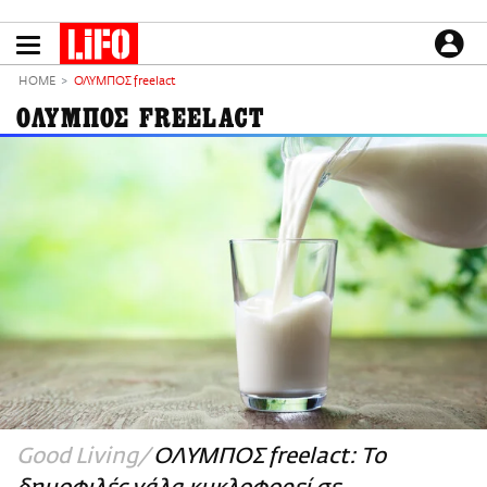
Παράκαμψη
προς
το
ΕΙΔΗΣΕΙΣ
κυρίως
HOME
ΟΛΥΜΠΟΣ freelact
περιεχόμενο
CULTURE
ΟΛΥΜΠΟΣ FREELACT
ΑΠΟΨΕΙΣ
ΤΡΟΠΟΣ ΖΩΗΣ
PODCASTS
Plus
LIFO SHOP
NEWSLETTER
ΜΙΚΡΟΠΡΑΓΜΑΤΑ
THE GOOD LIFO
LIFOLAND
Good Living
ΟΛΥΜΠΟΣ freelact: Το
CITY GUIDE