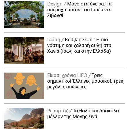
Design
Μόνο στα όνειρα: Τα
υπέροχα σπίτια του Ιμπέρ ντε
Ζιβανσί
Γεύση
Red Jane Grill: Η πιο
νόστιμη και χαλαρή αυλή στα
Χανιά (ίσως και στην Ελλάδα)
Είκοσι χρόνια LIFO
Tρεις
σημαντικοί Έλληνες μουσικοί, τρεις
μεγάλες απώλειες
Ρεπορτάζ
Το θολό και δύσκολο
μέλλον της Μονής Σινά