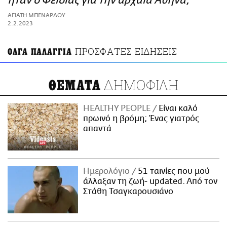
ήταν ο Φειδίας για την αρχαία Αθήνα;
ΑΜΠΑ
ΑΓΙΑΤΗ ΜΠΕΝΑΡΔΟΥ
PRINT
2.2.2023
ΠΡΟΣΦΑΤΕΣ ΕΙΔΗΣΕΙΣ
ΟΛΓΑ ΠΑΛΑΓΓΙΑ
ΔΗΜΟΦΙΛΗ
ΘΕΜΑΤΑ
HEALTHY PEOPLE
Είναι καλό
πρωινό η βρόμη; Ένας γιατρός
απαντά
Ημερολόγιο
51 ταινίες που μού
άλλαξαν τη ζωή- updated. Aπό τον
Στάθη Τσαγκαρουσιάνο