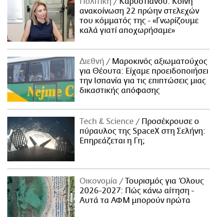
Πολιτική
Καρυστιανού: Κοινή
ανακοίνωση 22 πρώην στελεχών
του κόμματός της - «Γνωρίζουμε
καλά γιατί αποχωρήσαμε»
Διεθνή
Μαροκινός αξιωματούχος
για Θέουτα: Είχαμε προειδοποιήσει
την Ισπανία για τις επιπτώσεις μιας
δικαστικής απόφασης
Τech & Science
Προσέκρουσε ο
πύραυλος της SpaceX στη Σελήνη:
Επηρεάζεται η Γη;
Οικονομία
Τουρισμός για Όλους
2026-2027: Πώς κάνω αίτηση -
Αυτά τα ΑΦΜ μπορούν πρώτα