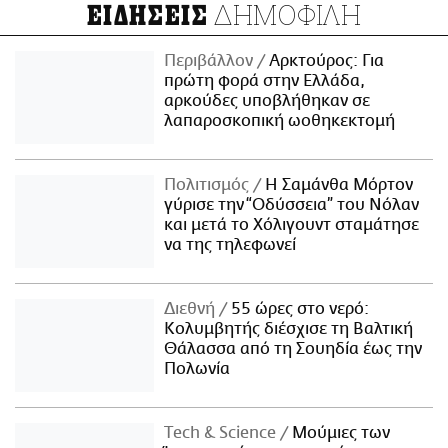
ΔΗΜΟΦΙΛΗ
ΕΙΔΗΣΕΙΣ
Περιβάλλον
Αρκτούρος: Για
πρώτη φορά στην Ελλάδα,
αρκούδες υποβλήθηκαν σε
λαπαροσκοπική ωοθηκεκτομή
Πολιτισμός
Η Σαμάνθα Μόρτον
γύρισε την “Οδύσσεια” του Νόλαν
και μετά το Χόλιγουντ σταμάτησε
να της τηλεφωνεί
Διεθνή
55 ώρες στο νερό:
Κολυμβητής διέσχισε τη Βαλτική
Θάλασσα από τη Σουηδία έως την
Πολωνία
Τech & Science
Μούμιες των