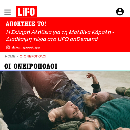
Παράκαμψη
προς
το
ΕΙΔΗΣΕΙΣ
κυρίως
ΑΠΟΚΤΗΣΕ ΤΟ!
περιεχόμενο
CULTURE
Η Σκληρή Αλήθεια για τη Μαλβίνα Κάραλη -
ΑΠΟΨΕΙΣ
Διαθέσιμη τώρα στo LiFO onDemand
ΤΡΟΠΟΣ ΖΩΗΣ
Δείτε περισσότερα
PODCASTS
HOME
ΟΙ ΟΝΕΙΡΟΠΟΛΟΙ
Plus
ΟΙ ΟΝΕΙΡΟΠΟΛΟΙ
LIFO SHOP
NEWSLETTER
ΜΙΚΡΟΠΡΑΓΜΑΤΑ
THE GOOD LIFO
LIFOLAND
CITY GUIDE