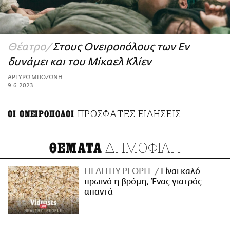
ΑΜΠΑ
PRINT
Θέατρο
Στους Ονειροπόλους των Εν
δυνάμει και του Μίκαελ Κλίεν
ΑΡΓΥΡΩ ΜΠΟΖΩΝΗ
9.6.2023
ΠΡΟΣΦΑΤΕΣ ΕΙΔΗΣΕΙΣ
ΟΙ ΟΝΕΙΡΟΠΟΛΟΙ
ΔΗΜΟΦΙΛΗ
ΘΕΜΑΤΑ
HEALTHY PEOPLE
Είναι καλό
πρωινό η βρόμη; Ένας γιατρός
απαντά