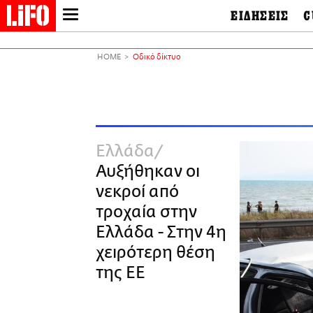
ΕΙΔΗΣΕΙΣ
C
LIFO SHOP
Ελλάδα
Ο
Διεθνή
Μ
NEWSLETTER
HOME
Οδικό δίκτυο
Πολιτική
Θ
ΜΙΚΡΟΠΡΑΓΜΑΤΑ
Οικονομία
Ει
THE GOOD LIFO
Πολιτισμός
Βι
LIFOLAND
Αθλητισμός
Αρ
CITY GUIDE
& 
Περιβάλλον
Ελλάδα
D
ΑΜΠΑ
TV & Media
Φ
Αυξήθηκαν οι
PRINT
Tech &
Science
νεκροί από
European Lifo
τροχαία στην
Ελλάδα - Στην 4η
χειρότερη θέση
της ΕΕ