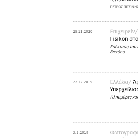
ΠΕΤΡΟΣ ΠΙΤΣΙΝΗ
Επιχειρείν
25.11.2020
Fisikon στ
Επέκταση του 
δικτύου.
Ελλάδα
Ά
22.12.2019
Υπερχείλισ
Πλημμύρες και 
Φωτογραφί
3.3.2019