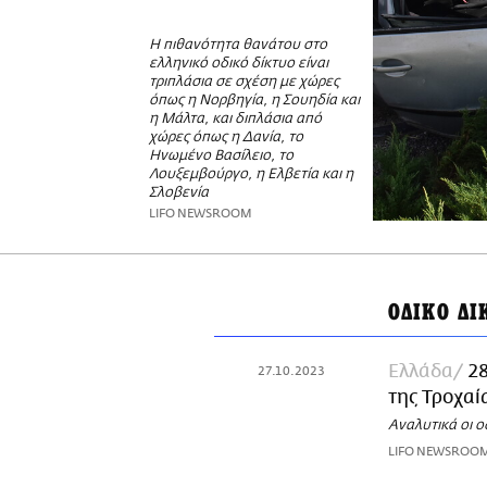
Η πιθανότητα θανάτου στο
ελληνικό οδικό δίκτυο είναι
τριπλάσια σε σχέση με χώρες
όπως η Νορβηγία, η Σουηδία και
η Μάλτα, και διπλάσια από
χώρες όπως η Δανία, το
Ηνωμένο Βασίλειο, το
Λουξεμβούργο, η Ελβετία και η
Σλοβενία
LIFO NEWSROOM
ΟΔΙΚΟ ΔΙ
Ελλάδα
2
27.10.2023
της Τροχαί
Αναλυτικά οι ο
LIFO NEWSROO