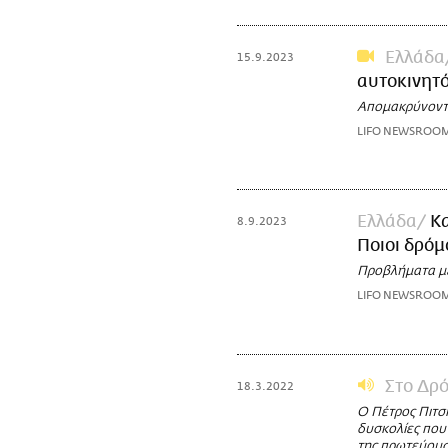
Ελλάδα
15.9.2023
αυτοκινητό
Απομακρύνοντα
LIFO NEWSROO
Ελλάδα
Κα
8.9.2023
Ποιοι δρόμ
Προβλήματα με
LIFO NEWSROO
Στο Δρ
18.3.2022
Ο Πέτρος Πιτσ
δυσκολίες που
της πρωτεύου