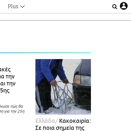
Plus
Θέματα
Συνεντεύξεις
Videos
τα
Αφιερώματα
Ζώδια
Εξομολογήσεις
Blogs
η
Οι Αθηναίοι
ακές
Απώλειες
ια την
Lgbtqi+
αι την
Επιλογές
25ης
ίνωσε πώς θα
ση για την 25η
Ελλάδα
Κακοκαιρία:
Σε ποια σημεία της