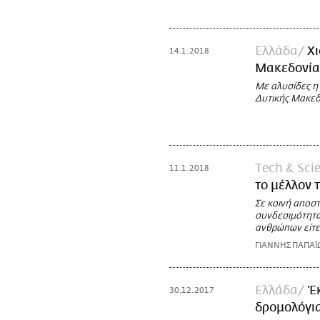
Ελλάδα
Χι
14.1.2018
Μακεδονία-
Με αλυσίδες η
Δυτικής Μακεδ
Τech & Sci
11.1.2018
το μέλλον 
Σε κοινή αποσ
συνδεσιμότητα
ανθρώπων είτε σ
ΓΙΑΝΝΗΣ ΠΑΠΑ
Ελλάδα
Έ
30.12.2017
δρομολόγια