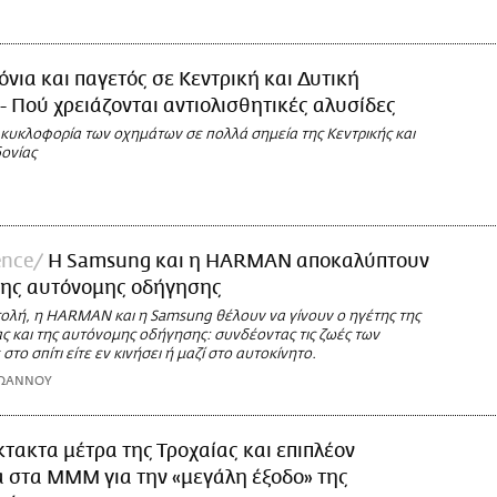
όνια και παγετός σε Κεντρική και Δυτική
 Πού χρειάζονται αντιολισθητικές αλυσίδες
 κυκλοφορία των οχημάτων σε πολλά σημεία της Κεντρικής και
ονίας
ence
H Samsung και η HARMAN αποκαλύπτουν
της αυτόνομης οδήγησης
τολή, η HARMAN και η Samsung θέλουν να γίνουν ο ηγέτης της
ς και της αυτόνομης οδήγησης: συνδέοντας τις ζωές των
το σπίτι είτε εν κινήσει ή μαζί στο αυτοκίνητο.
ΪΩΑΝΝΟΥ
κτακτα μέτρα της Τροχαίας και επιπλέον
 στα ΜΜΜ για την «μεγάλη έξοδο» της