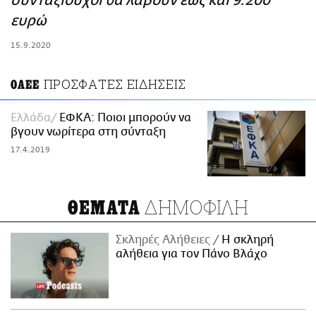
συνταξιούχοι θα λάβουν έως και 9.200
ΑΜΠΑ
ευρώ
PRINT
15.9.2020
ΠΡΟΣΦΑΤΕΣ ΕΙΔΗΣΕΙΣ
ΟΑΕΕ
Ελλάδα
ΕΦΚΑ: Ποιοι μπορούν να
βγουν νωρίτερα στη σύνταξη
17.4.2019
ΔΗΜΟΦΙΛΗ
ΘΕΜΑΤΑ
Σκληρές Αλήθειες
H σκληρή
αλήθεια για τον Πάνο Βλάχο