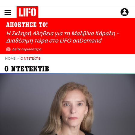
Παράκαμψη
προς
το
ΕΙΔΗΣΕΙΣ
κυρίως
ΑΠΟΚΤΗΣΕ ΤΟ!
περιεχόμενο
CULTURE
Η Σκληρή Αλήθεια για τη Μαλβίνα Κάραλη -
ΑΠΟΨΕΙΣ
Διαθέσιμη τώρα στo LiFO onDemand
ΤΡΟΠΟΣ ΖΩΗΣ
Δείτε περισσότερα
PODCASTS
HOME
Ο ΝΤΕΤΕΚΤΙΒ
Plus
Ο ΝΤΕΤΕΚΤΙΒ
LIFO SHOP
NEWSLETTER
ΜΙΚΡΟΠΡΑΓΜΑΤΑ
THE GOOD LIFO
LIFOLAND
CITY GUIDE