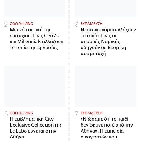
GOOD LIVING
ΕΚΠΑΙΔΕΥΣΗ
Μια νέα οπτική της
Νέοι δικηγόροι αλλάζουν
επιτυχίας: Πώς Gen Zs
το τοπίο: Πώς οι
και Millennials αλλάζουν
σπουδές Νομικής
το τοπίο της εργασίας
οδηγούν σε θεσμική
συμμετοχή
GOOD LIVING
ΕΚΠΑΙΔΕΥΣΗ
Η εμβληματική City
«Νιώσαμε ότι το παιδί
Exclusive Collection της
δεν έφυγε ποτέ από την
Le Labo έρχεται στην
Αθήνα»: Η εμπειρία
Αθήνα
οικογενειών που