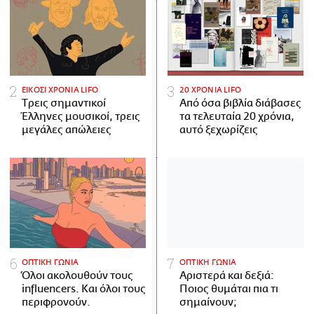
ΕΙΚΟΣΙ ΧΡΟΝΙΑ LIFO
20 ΧΡΟΝΙΑ LIFO
Tρεις σημαντικοί
Από όσα βιβλία διάβασες
Έλληνες μουσικοί, τρεις
τα τελευταία 20 χρόνια,
μεγάλες απώλειες
αυτό ξεχωρίζεις
ΟΠΤΙΚΗ ΓΩΝΙΑ
ΟΠΤΙΚΗ ΓΩΝΙΑ
Όλοι ακολουθούν τους
Αριστερά και δεξιά:
influencers. Και όλοι τους
Ποιος θυμάται πια τι
περιφρονούν.
σημαίνουν;