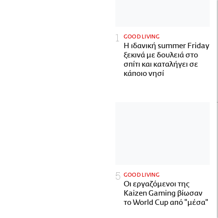
GOOD LIVING
Η ιδανική summer Friday
ξεκινά με δουλειά στο
σπίτι και καταλήγει σε
κάποιο νησί
GOOD LIVING
Οι εργαζόμενοι της
Kaizen Gaming βίωσαν
το World Cup από "μέσα"