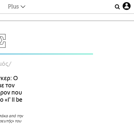
Plus
Θέματα
Συνεντεύξεις
Videos
Σ
τα
Αφιερώματα
Ζώδια
Εξομολογήσεις
Blogs
η
μός
Οι Αθηναίοι
Απώλειες
κερ: Ο
Lgbtqi+
ε τον
Επιλογές
ερον που
«I' ll be
τάκα από την
ρευτής» του