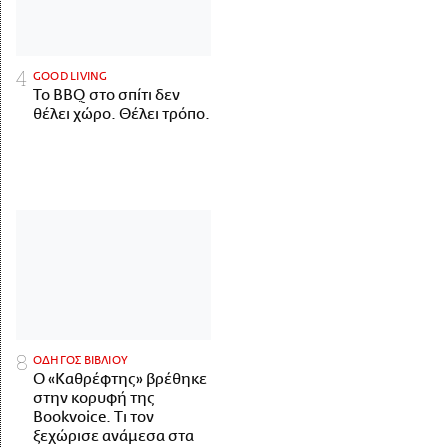
GOOD LIVING
Το BBQ στο σπίτι δεν
θέλει χώρο. Θέλει τρόπο.
ΟΔΗΓΟΣ ΒΙΒΛΙΟΥ
Ο «Καθρέφτης» βρέθηκε
στην κορυφή της
Bookvoice. Τι τον
ξεχώρισε ανάμεσα στα