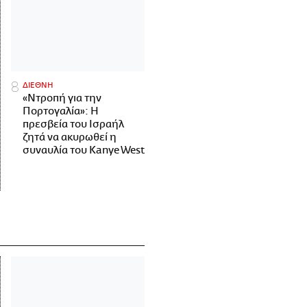
ΔΙΕΘΝΗ
«Ντροπή για την
Πορτογαλία»: Η
πρεσβεία του Ισραήλ
ζητά να ακυρωθεί η
συναυλία του Kanye West