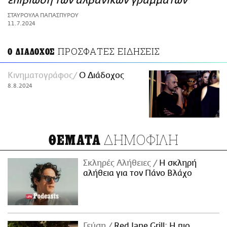
επιβίωση των αλβανικών γραμμάτων
ΑΜΠΑ
ΣΤΑΥΡΟΥΛΑ ΠΑΠΑΣΠΥΡΟΥ
PRINT
11.7.2024
ΠΡΟΣΦΑΤΕΣ ΕΙΔΗΣΕΙΣ
Ο ΔΙΑΔΟΧΟΣ
Κινηματογράφος
Ο Διάδοχος
8.8.2024
ΔΗΜΟΦΙΛΗ
ΘΕΜΑΤΑ
Σκληρές Αλήθειες
H σκληρή
αλήθεια για τον Πάνο Βλάχο
Γεύση
Red Jane Grill: Η πιο