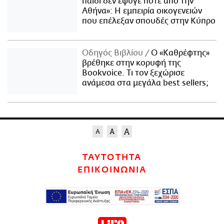
παιδί δεν έφυγε ποτέ από την
Αθήνα»: Η εμπειρία οικογενειών
που επέλεξαν σπουδές στην Κύπρο
Οδηγός Βιβλίου
Ο «Καθρέφτης»
βρέθηκε στην κορυφή της
Bookvoice. Τι τον ξεχώρισε
ανάμεσα στα μεγάλα best sellers;
ΤΑΥΤΟΤΗΤΑ
ΕΠΙΚΟΙΝΩΝΙΑ