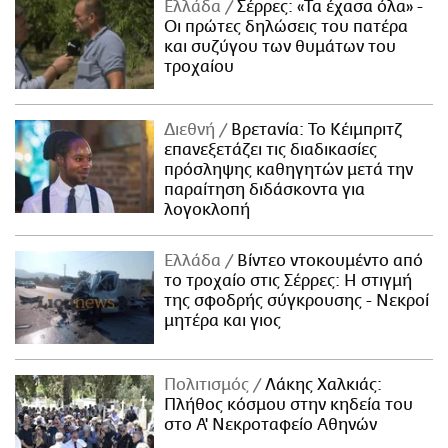
Ελλάδα
Σέρρες: «Τα έχασα όλα» -
Οι πρώτες δηλώσεις του πατέρα
και συζύγου των θυμάτων του
τροχαίου
Διεθνή
Βρετανία: Το Κέιμπριτζ
επανεξετάζει τις διαδικασίες
πρόσληψης καθηγητών μετά την
παραίτηση διδάσκοντα για
λογοκλοπή
Ελλάδα
Βίντεο ντοκουμέντο από
το τροχαίο στις Σέρρες: Η στιγμή
της σφοδρής σύγκρουσης - Νεκροί
μητέρα και γιος
Πολιτισμός
Λάκης Χαλκιάς:
Πλήθος κόσμου στην κηδεία του
στο Α' Νεκροταφείο Αθηνών