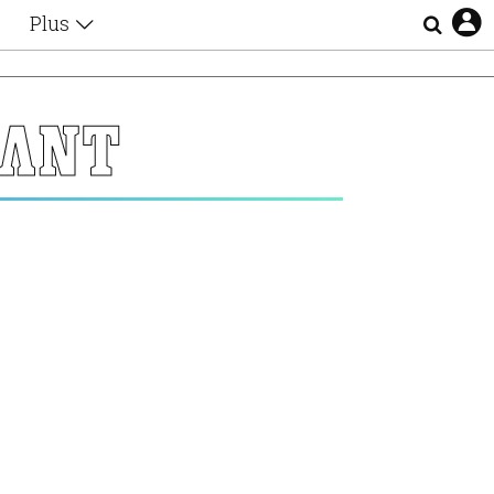
Plus
Θέματα
Συνεντεύξεις
Videos
ΛΝΤ
τα
Αφιερώματα
Ζώδια
Εξομολογήσεις
Blogs
η
Οι Αθηναίοι
Απώλειες
Lgbtqi+
Επιλογές