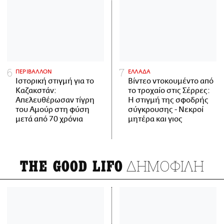
ΠΕΡΙΒΑΛΛΟΝ
ΕΛΛΑΔΑ
Ιστορική στιγμή για το
Βίντεο ντοκουμέντο από
Καζακστάν:
το τροχαίο στις Σέρρες:
Απελευθέρωσαν τίγρη
Η στιγμή της σφοδρής
του Αμούρ στη φύση
σύγκρουσης - Νεκροί
μετά από 70 χρόνια
μητέρα και γιος
ΔΗΜΟΦΙΛΗ
THE GOOD LIFO