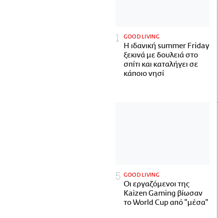
GOOD LIVING
Η ιδανική summer Friday
ξεκινά με δουλειά στο
σπίτι και καταλήγει σε
κάποιο νησί
GOOD LIVING
Οι εργαζόμενοι της
Kaizen Gaming βίωσαν
το World Cup από "μέσα"