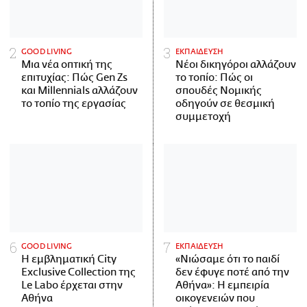
GOOD LIVING
ΕΚΠΑΙΔΕΥΣΗ
Μια νέα οπτική της
Νέοι δικηγόροι αλλάζουν
επιτυχίας: Πώς Gen Zs
το τοπίο: Πώς οι
και Millennials αλλάζουν
σπουδές Νομικής
το τοπίο της εργασίας
οδηγούν σε θεσμική
συμμετοχή
GOOD LIVING
ΕΚΠΑΙΔΕΥΣΗ
Η εμβληματική City
«Νιώσαμε ότι το παιδί
Exclusive Collection της
δεν έφυγε ποτέ από την
Le Labo έρχεται στην
Αθήνα»: Η εμπειρία
Αθήνα
οικογενειών που