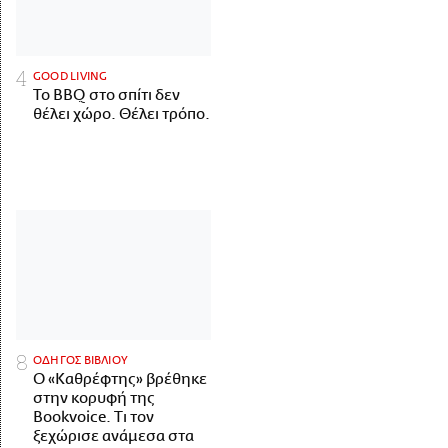
GOOD LIVING
Το BBQ στο σπίτι δεν
θέλει χώρο. Θέλει τρόπο.
ΟΔΗΓΟΣ ΒΙΒΛΙΟΥ
Ο «Καθρέφτης» βρέθηκε
στην κορυφή της
Bookvoice. Τι τον
ξεχώρισε ανάμεσα στα