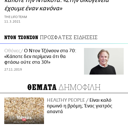
κάποτε την Ντακότα: «Στην οικογένεια
ΑΜΠΑ
έχουμε έναν κανόνα»
PRINT
THE LIFO TEAM
11.3.2021
ΠΡΟΣΦΑΤΕΣ ΕΙΔΗΣΕΙΣ
ΝΤΟΝ ΤΖΟΝΣΟΝ
Οθόνες
Ο Ντον Τζόνσον στα 70:
«Κάποτε δεν περίμενα ότι θα
φτάσω ούτε στα 30!»
27.11.2019
ΔΗΜΟΦΙΛΗ
ΘΕΜΑΤΑ
HEALTHY PEOPLE
Είναι καλό
πρωινό η βρόμη; Ένας γιατρός
απαντά