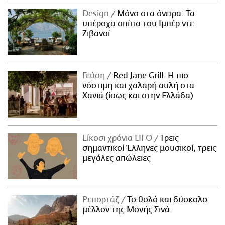
Design
Μόνο στα όνειρα: Τα
υπέροχα σπίτια του Ιμπέρ ντε
Ζιβανσί
Γεύση
Red Jane Grill: Η πιο
νόστιμη και χαλαρή αυλή στα
Χανιά (ίσως και στην Ελλάδα)
Είκοσι χρόνια LIFO
Tρεις
σημαντικοί Έλληνες μουσικοί, τρεις
μεγάλες απώλειες
Ρεπορτάζ
Το θολό και δύσκολο
μέλλον της Μονής Σινά