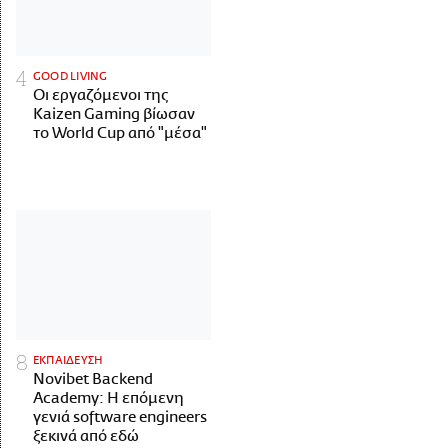
GOOD LIVING
Οι εργαζόμενοι της
Kaizen Gaming βίωσαν
το World Cup από "μέσα"
ΕΚΠΑΙΔΕΥΣΗ
Novibet Backend
Academy: Η επόμενη
γενιά software engineers
ξεκινά από εδώ