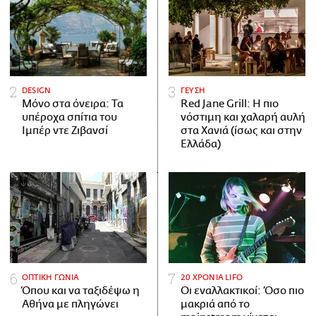
DESIGN
ΓΕΥΣΗ
Μόνο στα όνειρα: Τα
Red Jane Grill: Η πιο
υπέροχα σπίτια του
νόστιμη και χαλαρή αυλή
Ιμπέρ ντε Ζιβανσί
στα Χανιά (ίσως και στην
Ελλάδα)
ΟΠΤΙΚΗ ΓΩΝΙΑ
20 ΧΡΟΝΙΑ LIFO
Όπου και να ταξιδέψω η
Οι εναλλακτικοί: Όσο πιο
Αθήνα με πληγώνει
μακριά από το