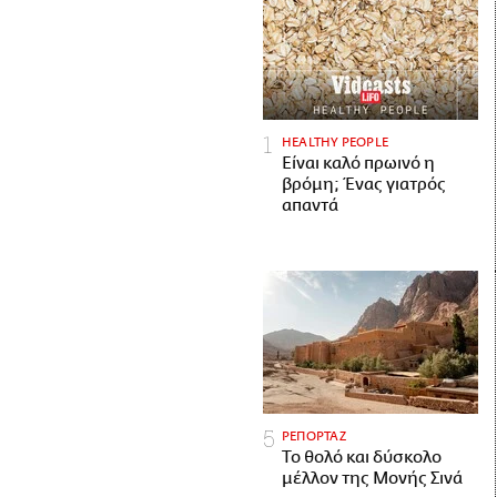
HEALTHY PEOPLE
Είναι καλό πρωινό η
βρόμη; Ένας γιατρός
απαντά
ΡΕΠΟΡΤΑΖ
Το θολό και δύσκολο
μέλλον της Μονής Σινά