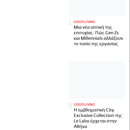
GOOD LIVING
Μια νέα οπτική της
επιτυχίας: Πώς Gen Zs
και Millennials αλλάζουν
το τοπίο της εργασίας
GOOD LIVING
Η εμβληματική City
Exclusive Collection της
Le Labo έρχεται στην
Αθήνα