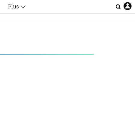
Plus
Θέματα
Συνεντεύξεις
Videos
τα
Αφιερώματα
Ζώδια
Εξομολογήσεις
Blogs
η
Οι Αθηναίοι
Απώλειες
Lgbtqi+
Επιλογές