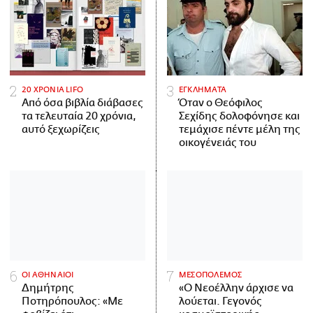
20 ΧΡΟΝΙΑ LIFO
ΕΓΚΛΗΜΑΤΑ
Από όσα βιβλία διάβασες
Όταν ο Θεόφιλος
τα τελευταία 20 χρόνια,
Σεχίδης δολοφόνησε και
αυτό ξεχωρίζεις
τεμάχισε πέντε μέλη της
οικογένειάς του
ΟΙ ΑΘΗΝΑΙΟΙ
ΜΕΣΟΠΟΛΕΜΟΣ
Δημήτρης
«Ο Νεοέλλην άρχισε να
Ποτηρόπουλος: «Με
λούεται. Γεγονός