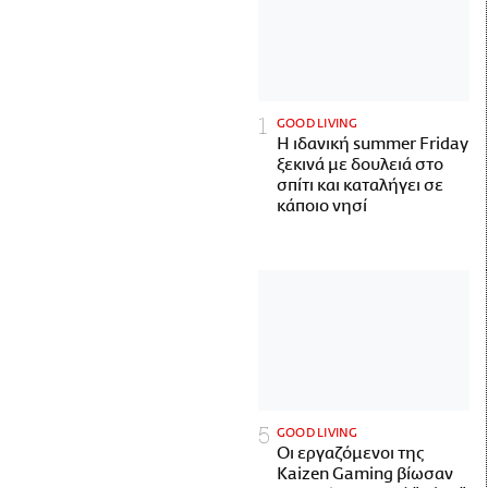
GOOD LIVING
Η ιδανική summer Friday
ξεκινά με δουλειά στο
σπίτι και καταλήγει σε
κάποιο νησί
GOOD LIVING
Οι εργαζόμενοι της
Kaizen Gaming βίωσαν