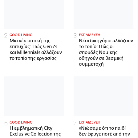
GOOD LIVING
ΕΚΠΑΙΔΕΥΣΗ
Μια νέα οπτική της
Νέοι δικηγόροι αλλάζουν
επιτυχίας: Πώς Gen Zs
το τοπίο: Πώς οι
και Millennials αλλάζουν
σπουδές Νομικής
το τοπίο της εργασίας
οδηγούν σε θεσμική
συμμετοχή
GOOD LIVING
ΕΚΠΑΙΔΕΥΣΗ
Η εμβληματική City
«Νιώσαμε ότι το παιδί
Exclusive Collection της
δεν έφυγε ποτέ από την