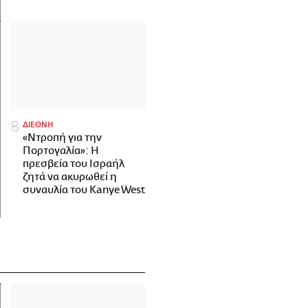
ΔΙΕΘΝΗ
«Ντροπή για την
Πορτογαλία»: Η
πρεσβεία του Ισραήλ
ζητά να ακυρωθεί η
συναυλία του Kanye West