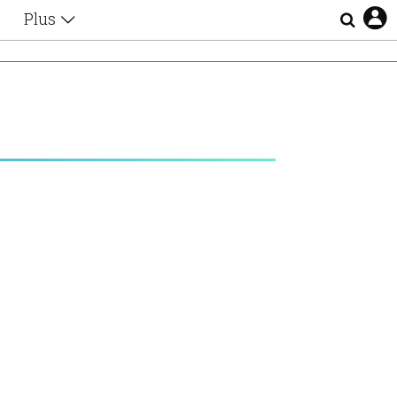
Plus
Θέματα
Συνεντεύξεις
Videos
τα
Αφιερώματα
Ζώδια
Εξομολογήσεις
Blogs
η
Οι Αθηναίοι
Απώλειες
Lgbtqi+
Επιλογές