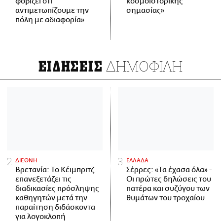
φοβίζει ότι
κοσμοϊστορικής
αντιμετωπίζουμε την
σημασίας»
πόλη με αδιαφορία»
ΔΗΜΟΦΙΛΗ
ΕΙΔΗΣΕΙΣ
ΔΙΕΘΝΗ
ΕΛΛΑΔΑ
Βρετανία: Το Κέιμπριτζ
Σέρρες: «Τα έχασα όλα» -
επανεξετάζει τις
Οι πρώτες δηλώσεις του
διαδικασίες πρόσληψης
πατέρα και συζύγου των
καθηγητών μετά την
θυμάτων του τροχαίου
παραίτηση διδάσκοντα
για λογοκλοπή