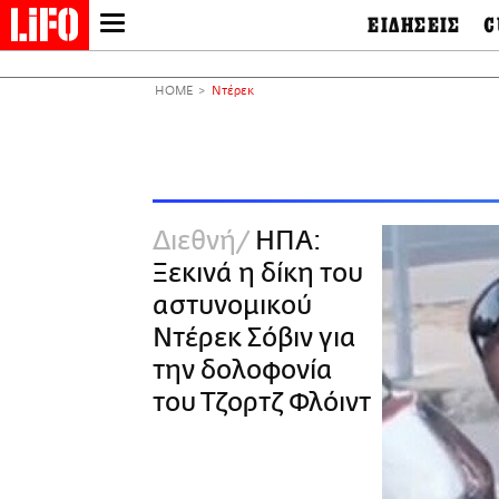
ΕΙΔΗΣΕΙΣ
C
LIFO SHOP
Ελλάδα
Ο
Διεθνή
Μ
NEWSLETTER
HOME
Ντέρεκ
Πολιτική
Θ
ΜΙΚΡΟΠΡΑΓΜΑΤΑ
Οικονομία
Ει
THE GOOD LIFO
Πολιτισμός
Βι
LIFOLAND
Αθλητισμός
Αρ
CITY GUIDE
& 
Περιβάλλον
Διεθνή
ΗΠΑ:
D
ΑΜΠΑ
TV & Media
Φ
Ξεκινά η δίκη του
PRINT
Tech &
Science
αστυνομικού
European Lifo
Ντέρεκ Σόβιν για
την δολοφονία
του Τζορτζ Φλόιντ