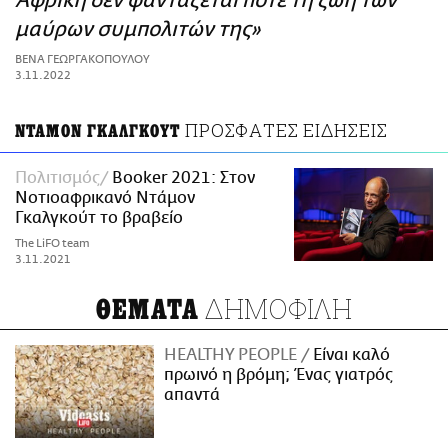
Αφρική δεν φαντάζεται ποτέ τη ζωή των
ΑΜΠΑ
μαύρων συμπολιτών της»
PRINT
ΒΕΝΑ ΓΕΩΡΓΑΚΟΠΟΥΛΟΥ
3.11.2022
ΠΡΟΣΦΑΤΕΣ ΕΙΔΗΣΕΙΣ
ΝΤΑΜΟΝ ΓΚΑΛΓΚΟΥΤ
Πολιτισμός
Booker 2021: Στον
Νοτιοαφρικανό Ντάμον
Γκαλγκούτ το βραβείο
The LiFO team
3.11.2021
ΔΗΜΟΦΙΛΗ
ΘΕΜΑΤΑ
HEALTHY PEOPLE
Είναι καλό
πρωινό η βρόμη; Ένας γιατρός
απαντά