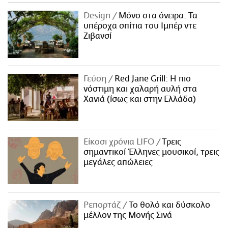
Design
Μόνο στα όνειρα: Τα
υπέροχα σπίτια του Ιμπέρ ντε
Ζιβανσί
Γεύση
Red Jane Grill: Η πιο
νόστιμη και χαλαρή αυλή στα
Χανιά (ίσως και στην Ελλάδα)
Είκοσι χρόνια LIFO
Tρεις
σημαντικοί Έλληνες μουσικοί, τρεις
μεγάλες απώλειες
Ρεπορτάζ
Το θολό και δύσκολο
μέλλον της Μονής Σινά