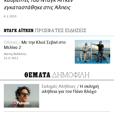
καθρέπτες του Νταγκ Άιτκεν
ΑΜΠΑ
εγκαταστάθηκε στις Άλπεις
PRINT
4.2.2019
ΠΡΟΣΦΑΤΕΣ ΕΙΔΗΣΕΙΣ
ΝΤΑΓΚ ΑΪΤΚΕΝ
Οθόνες
Με την Κλοέ Σεβινί στο
Μελίνα 2
Φώτης Βαλλάτος
22.6.2011
ΔΗΜΟΦΙΛΗ
ΘΕΜΑΤΑ
Σκληρές Αλήθειες
H σκληρή
αλήθεια για τον Πάνο Βλάχο