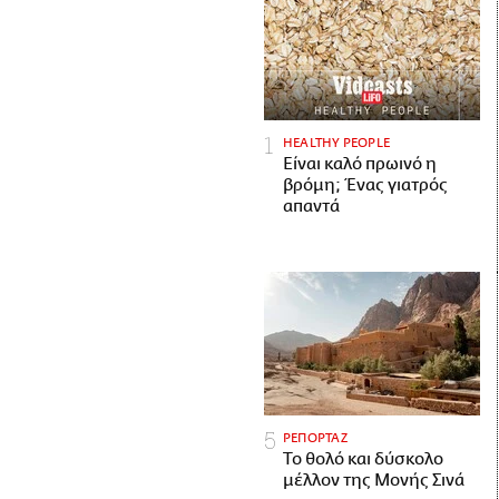
HEALTHY PEOPLE
Είναι καλό πρωινό η
βρόμη; Ένας γιατρός
απαντά
ΡΕΠΟΡΤΑΖ
Το θολό και δύσκολο
μέλλον της Μονής Σινά