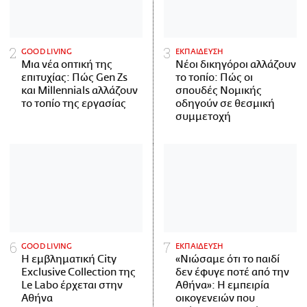
GOOD LIVING
ΕΚΠΑΙΔΕΥΣΗ
Μια νέα οπτική της
Νέοι δικηγόροι αλλάζουν
επιτυχίας: Πώς Gen Zs
το τοπίο: Πώς οι
και Millennials αλλάζουν
σπουδές Νομικής
το τοπίο της εργασίας
οδηγούν σε θεσμική
συμμετοχή
GOOD LIVING
ΕΚΠΑΙΔΕΥΣΗ
Η εμβληματική City
«Νιώσαμε ότι το παιδί
Exclusive Collection της
δεν έφυγε ποτέ από την
Le Labo έρχεται στην
Αθήνα»: Η εμπειρία
Αθήνα
οικογενειών που