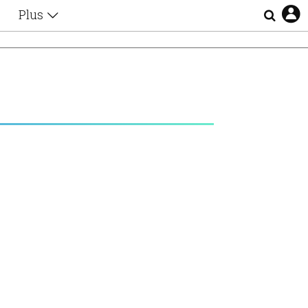
Plus
Θέματα
Συνεντεύξεις
Videos
τα
Αφιερώματα
Ζώδια
Εξομολογήσεις
Blogs
η
Οι Αθηναίοι
Απώλειες
Lgbtqi+
Επιλογές