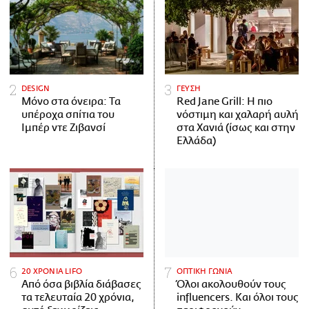
DESIGN
ΓΕΥΣΗ
Μόνο στα όνειρα: Τα
Red Jane Grill: Η πιο
υπέροχα σπίτια του
νόστιμη και χαλαρή αυλή
Ιμπέρ ντε Ζιβανσί
στα Χανιά (ίσως και στην
Ελλάδα)
20 ΧΡΟΝΙΑ LIFO
ΟΠΤΙΚΗ ΓΩΝΙΑ
Από όσα βιβλία διάβασες
Όλοι ακολουθούν τους
τα τελευταία 20 χρόνια,
influencers. Και όλοι τους