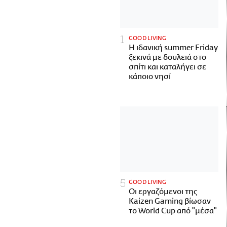
GOOD LIVING
Η ιδανική summer Friday
ξεκινά με δουλειά στο
σπίτι και καταλήγει σε
κάποιο νησί
GOOD LIVING
Οι εργαζόμενοι της
Kaizen Gaming βίωσαν
το World Cup από "μέσα"