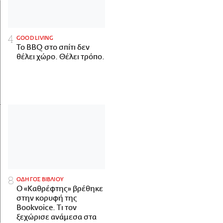
GOOD LIVING
Το BBQ στο σπίτι δεν
θέλει χώρο. Θέλει τρόπο.
ΟΔΗΓΟΣ ΒΙΒΛΙΟΥ
Ο «Καθρέφτης» βρέθηκε
στην κορυφή της
Bookvoice. Τι τον
ξεχώρισε ανάμεσα στα