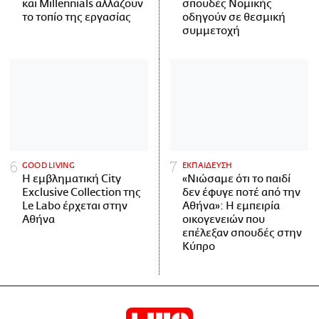
και Millennials αλλάζουν
σπουδές Νομικής
το τοπίο της εργασίας
οδηγούν σε θεσμική
συμμετοχή
GOOD LIVING
ΕΚΠΑΙΔΕΥΣΗ
Η εμβληματική City
«Νιώσαμε ότι το παιδί
Exclusive Collection της
δεν έφυγε ποτέ από την
Le Labo έρχεται στην
Αθήνα»: Η εμπειρία
Αθήνα
οικογενειών που
επέλεξαν σπουδές στην
Κύπρο