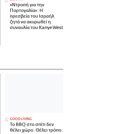
«Ντροπή για την
Πορτογαλία»: Η
πρεσβεία του Ισραήλ
ζητά να ακυρωθεί η
συναυλία του Kanye West
GOOD LIVING
Το BBQ στο σπίτι δεν
θέλει χώρο. Θέλει τρόπο.