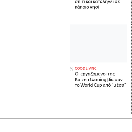
σπίτι και καταλήγει σε
κάποιο νησί
GOOD LIVING
Οι εργαζόμενοι της
Kaizen Gaming βίωσαν
το World Cup από "μέσα"