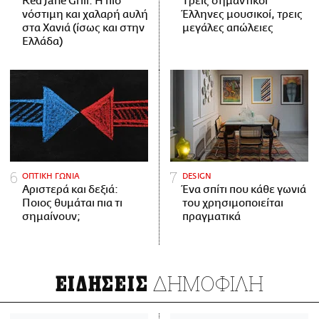
Red Jane Grill: Η πιο
Tρεις σημαντικοί
νόστιμη και χαλαρή αυλή
Έλληνες μουσικοί, τρεις
στα Χανιά (ίσως και στην
μεγάλες απώλειες
Ελλάδα)
ΟΠΤΙΚΗ ΓΩΝΙΑ
DESIGN
Αριστερά και δεξιά:
Ένα σπίτι που κάθε γωνιά
Ποιος θυμάται πια τι
του χρησιμοποιείται
σημαίνουν;
πραγματικά
ΔΗΜΟΦΙΛΗ
ΕΙΔΗΣΕΙΣ