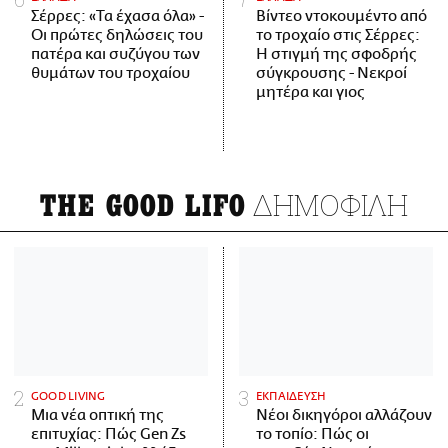
Σέρρες: «Τα έχασα όλα» -
Βίντεο ντοκουμέντο από
Οι πρώτες δηλώσεις του
το τροχαίο στις Σέρρες:
πατέρα και συζύγου των
Η στιγμή της σφοδρής
θυμάτων του τροχαίου
σύγκρουσης - Νεκροί
μητέρα και γιος
ΔΗΜΟΦΙΛΗ
THE GOOD LIFO
GOOD LIVING
ΕΚΠΑΙΔΕΥΣΗ
Μια νέα οπτική της
Νέοι δικηγόροι αλλάζουν
επιτυχίας: Πώς Gen Zs
το τοπίο: Πώς οι