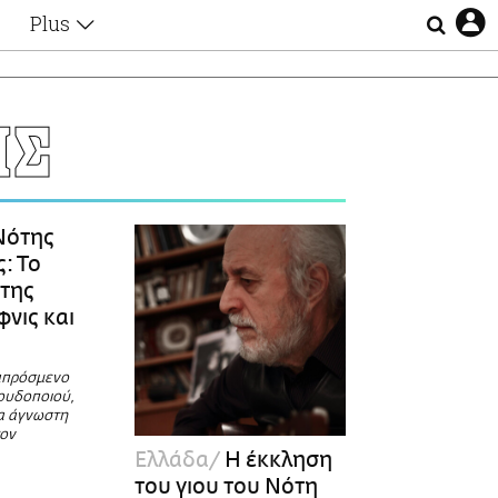
Plus
Θέματα
Συνεντεύξεις
Videos
ΗΣ
τα
Αφιερώματα
Ζώδια
Εξομολογήσεις
Blogs
η
ότης
Οι Αθηναίοι
: Το
Απώλειες
της
Lgbtqi+
φνις και
Επιλογές
απρόσμενο
ουδοποιού,
ία άγνωστη
τον
Ελλάδα
Η έκκληση
του γιου του Νότη