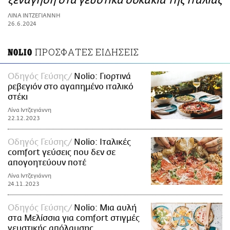
ξενάγηση στα γευστικά σοκάκια της Ιταλίας
ΑΜΠΑ
ΛΙΝΑ ΙΝΤΖΕΓΙΑΝΝΗ
PRINT
26.6.2024
ΠΡΟΣΦΑΤΕΣ ΕΙΔΗΣΕΙΣ
NOLIO
Οδηγός Γεύσης
Nolio: Γιορτινά
ρεβεγιόν στο αγαπημένο ιταλικό
στέκι
Λίνα Ιντζεγιάννη
22.12.2023
Οδηγός Γεύσης
Nolio: Ιταλικές
comfort γεύσεις που δεν σε
απογοητεύουν ποτέ
Λίνα Ιντζεγιάννη
24.11.2023
Οδηγός Γεύσης
Nolio: Μια αυλή
στα Μελίσσια για comfort στιγμές
γευστικής απόλαυσης