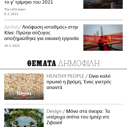
το γ’ τρίμηνο του 2021
The LiFO team
8.2.2022
Διεθνή
Απόφαση «σταθμός» στην
Κίνα: Πρώην σύζυγος
αποζημιώθηκε για οικιακή εργασία
24.2.2021
ΔΗΜΟΦΙΛΗ
ΘΕΜΑΤΑ
HEALTHY PEOPLE
Είναι καλό
πρωινό η βρόμη; Ένας γιατρός
απαντά
Design
Μόνο στα όνειρα: Τα
υπέροχα σπίτια του Ιμπέρ ντε
Ζιβανσί