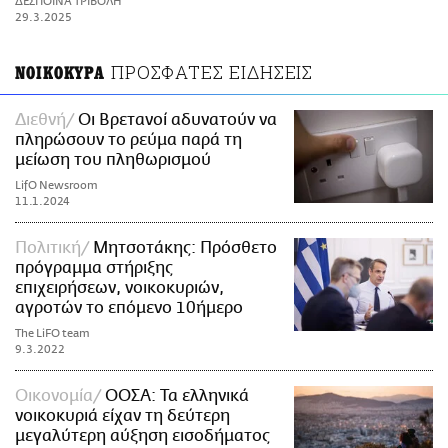
ΔΕΣΠΟΙΝΑ ΤΡΙΒΟΛΗ
ΑΜΠΑ
29.3.2025
PRINT
ΠΡΟΣΦΑΤΕΣ ΕΙΔΗΣΕΙΣ
ΝΟΙΚΟΚΥΡΑ
Διεθνή
Οι Βρετανοί αδυνατούν να
πληρώσουν το ρεύμα παρά τη
μείωση του πληθωρισμού
LifO Newsroom
11.1.2024
Πολιτική
Μητσοτάκης: Πρόσθετο
πρόγραμμα στήριξης
επιχειρήσεων, νοικοκυριών,
αγροτών το επόμενο 10ήμερο
The LiFO team
9.3.2022
Οικονομία
ΟΟΣΑ: Τα ελληνικά
νοικοκυριά είχαν τη δεύτερη
μεγαλύτερη αύξηση εισοδήματος