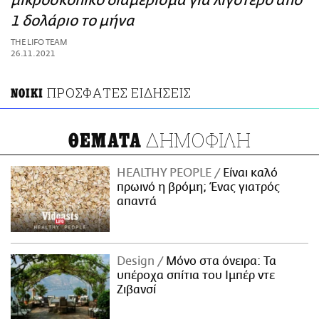
μικροσκοπικό διαμέρισμα για λιγότερο από
ΑΜΠΑ
1 δολάριο το μήνα
PRINT
THE LIFO TEAM
26.11.2021
ΠΡΟΣΦΑΤΕΣ ΕΙΔΗΣΕΙΣ
ΝΟΙΚΙ
ΔΗΜΟΦΙΛΗ
ΘΕΜΑΤΑ
HEALTHY PEOPLE
Είναι καλό
πρωινό η βρόμη; Ένας γιατρός
απαντά
Design
Μόνο στα όνειρα: Τα
υπέροχα σπίτια του Ιμπέρ ντε
Ζιβανσί