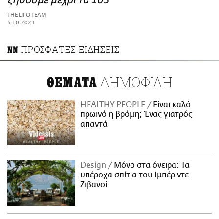
ζήσουμε μέχρι τα 103
ΑΜΠΑ
THE LIFO TEAM
PRINT
5.10.2023
ΠΡΟΣΦΑΤΕΣ ΕΙΔΗΣΕΙΣ
NN
ΔΗΜΟΦΙΛΗ
ΘΕΜΑΤΑ
HEALTHY PEOPLE
Είναι καλό
πρωινό η βρόμη; Ένας γιατρός
απαντά
Design
Μόνο στα όνειρα: Τα
υπέροχα σπίτια του Ιμπέρ ντε
Ζιβανσί