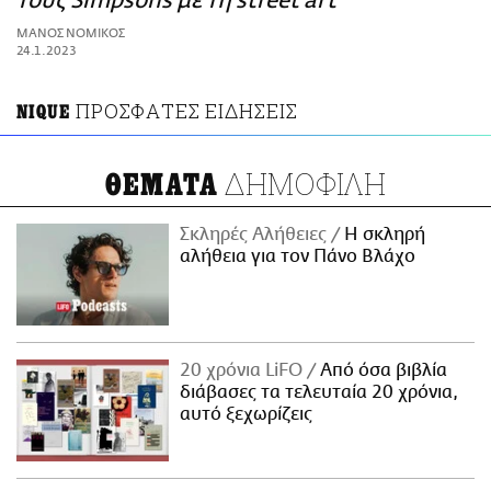
τους Simpsons με τη street art
ΑΜΠΑ
ΜΑΝΟΣ ΝΟΜΙΚΟΣ
PRINT
24.1.2023
ΠΡΟΣΦΑΤΕΣ ΕΙΔΗΣΕΙΣ
NIQUE
ΔΗΜΟΦΙΛΗ
ΘΕΜΑΤΑ
Σκληρές Αλήθειες
H σκληρή
αλήθεια για τον Πάνο Βλάχο
20 χρόνια LiFO
Από όσα βιβλία
διάβασες τα τελευταία 20 χρόνια,
αυτό ξεχωρίζεις