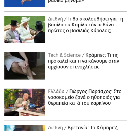
βασικό μήνυμα»
Διεθνή
Τι θα ακολουθήσει για τη
βασίλισσα Καμίλα εάν πεθάνει
πρώτος ο βασιλιάς Κάρολος;
Τech & Science
Κράμπες: Τι τις
προκαλεί και τι να κάνουμε όταν
αρχίσουν οι ενοχλήσεις
Ελλάδα
Γιώργος Παράσχος: Στο
νοσοκομείο ξανά ο ηθοποιός για
θεραπεία κατά του καρκίνου
Διεθνή
Βρετανία: Το Κέιμπριτζ