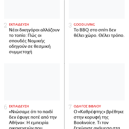
ΕΚΠΑΙΔΕΥΣΗ
GOOD LIVING
Νέοι δικηγόροι αλλάζουν
Το BBQ στο σπίτι δεν
το τοπίο: Πώς οι
θέλει χώρο. Θέλει τρόπο.
σπουδές Νομικής
οδηγούν σε θεσμική
συμμετοχή
ΕΚΠΑΙΔΕΥΣΗ
ΟΔΗΓΟΣ ΒΙΒΛΙΟΥ
«Νιώσαμε ότι το παιδί
Ο «Καθρέφτης» βρέθηκε
δεν έφυγε ποτέ από την
στην κορυφή της
Αθήνα»: Η εμπειρία
Bookvoice. Τι τον
οικογενειών που
ξεχώρισε ανάμεσα στα