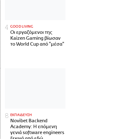
GOOD LIVING
Οι εργαζόμενοι της
Kaizen Gaming βίωσαν
το World Cup από "μέσα"
ΕΚΠΑΙΔΕΥΣΗ
Novibet Backend
Academy: Η επόμενη
γενιά software engineers
ξεκινά από εδώ