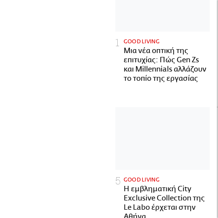
GOOD LIVING
Μια νέα οπτική της
επιτυχίας: Πώς Gen Zs
και Millennials αλλάζουν
το τοπίο της εργασίας
GOOD LIVING
Η εμβληματική City
Exclusive Collection της
Le Labo έρχεται στην
Αθήνα