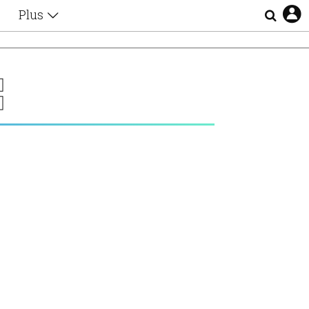
Plus
Θέματα
Συνεντεύξεις
Videos
Σ
τα
Αφιερώματα
Ζώδια
Εξομολογήσεις
Blogs
η
Οι Αθηναίοι
Απώλειες
Lgbtqi+
Επιλογές