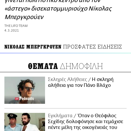
γίνεται πολιτιστικό κέντρο από τον
ΑΜΠΑ
«άστεγο» δισεκατομμυριούχο Νίκολας
PRINT
Μπεργκρούεν
THE LIFO TEAM
4.3.2021
ΠΡΟΣΦΑΤΕΣ ΕΙΔΗΣΕΙΣ
ΝΙΚΟΛΑΣ ΜΠΕΡΓΚΡΟΥΕΝ
ΔΗΜΟΦΙΛΗ
ΘΕΜΑΤΑ
Σκληρές Αλήθειες
H σκληρή
αλήθεια για τον Πάνο Βλάχο
Εγκλήματα
Όταν ο Θεόφιλος
Σεχίδης δολοφόνησε και τεμάχισε
πέντε μέλη της οικογένειάς του