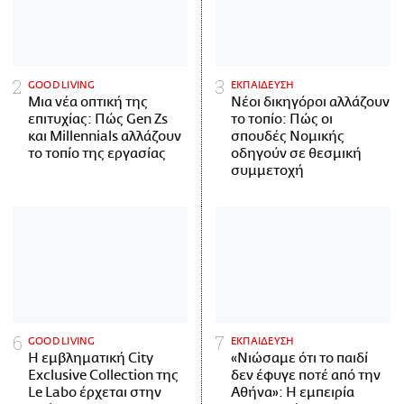
GOOD LIVING
ΕΚΠΑΙΔΕΥΣΗ
Μια νέα οπτική της
Νέοι δικηγόροι αλλάζουν
επιτυχίας: Πώς Gen Zs
το τοπίο: Πώς οι
και Millennials αλλάζουν
σπουδές Νομικής
το τοπίο της εργασίας
οδηγούν σε θεσμική
συμμετοχή
GOOD LIVING
ΕΚΠΑΙΔΕΥΣΗ
Η εμβληματική City
«Νιώσαμε ότι το παιδί
Exclusive Collection της
δεν έφυγε ποτέ από την
Le Labo έρχεται στην
Αθήνα»: Η εμπειρία