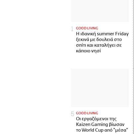
GOOD LIVING
Η ιδανική summer Friday
ξεκινά με δουλειά στο
σπίτι και καταλήγει σε
κάποιο νησί
GOOD LIVING
Οι εργαζόμενοι της
Kaizen Gaming βίωσαν
το World Cup από "μέσα"