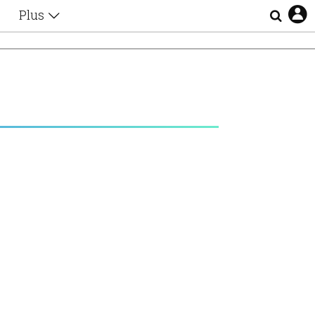
Plus
Θέματα
Συνεντεύξεις
Videos
Σ
τα
Αφιερώματα
Ζώδια
Εξομολογήσεις
Blogs
η
Οι Αθηναίοι
Απώλειες
Lgbtqi+
Επιλογές