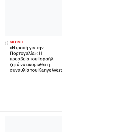
ΔΙΕΘΝΗ
«Ντροπή για την
Πορτογαλία»: Η
πρεσβεία του Ισραήλ
ζητά να ακυρωθεί η
συναυλία του Kanye West