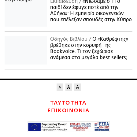
Εκπαίδευση
«Νιώσαμε ότι το
παιδί δεν έφυγε ποτέ από την
Αθήνα»: Η εμπειρία οικογενειών
που επέλεξαν σπουδές στην Κύπρο
Οδηγός Βιβλίου
Ο «Καθρέφτης»
βρέθηκε στην κορυφή της
Bookvoice. Τι τον ξεχώρισε
ανάμεσα στα μεγάλα best sellers;
ΤΑΥΤΟΤΗΤΑ
ΕΠΙΚΟΙΝΩΝΙΑ