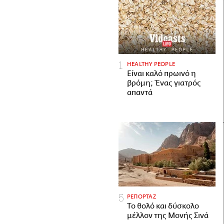
HEALTHY PEOPLE
Είναι καλό πρωινό η
βρόμη; Ένας γιατρός
απαντά
ΡΕΠΟΡΤΑΖ
Το θολό και δύσκολο
μέλλον της Μονής Σινά