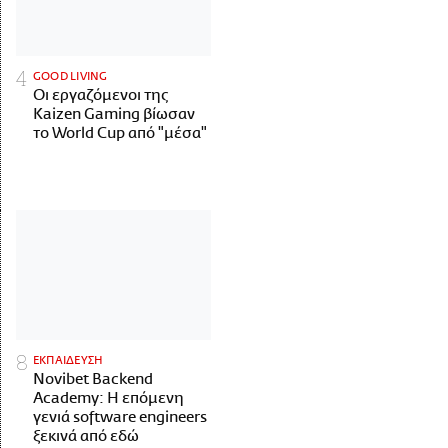
GOOD LIVING
Οι εργαζόμενοι της
Kaizen Gaming βίωσαν
το World Cup από "μέσα"
ΕΚΠΑΙΔΕΥΣΗ
Novibet Backend
Academy: Η επόμενη
γενιά software engineers
ξεκινά από εδώ