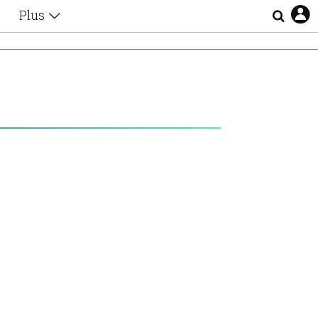
Plus
Θέματα
Συνεντεύξεις
Videos
τα
Αφιερώματα
Ζώδια
Εξομολογήσεις
Blogs
η
Οι Αθηναίοι
Απώλειες
Lgbtqi+
Επιλογές