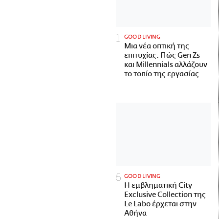
GOOD LIVING
Μια νέα οπτική της
επιτυχίας: Πώς Gen Zs
και Millennials αλλάζουν
το τοπίο της εργασίας
GOOD LIVING
Η εμβληματική City
Exclusive Collection της
Le Labo έρχεται στην
Αθήνα