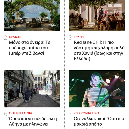
DESIGN
ΓΕΥΣΗ
Μόνο στα όνειρα: Τα
Red Jane Grill: Η πιο
υπέροχα σπίτια του
νόστιμη και χαλαρή αυλή
Ιμπέρ ντε Ζιβανσί
στα Χανιά (ίσως και στην
Ελλάδα)
ΟΠΤΙΚΗ ΓΩΝΙΑ
20 ΧΡΟΝΙΑ LIFO
Όπου και να ταξιδέψω η
Οι εναλλακτικοί: Όσο πιο
Αθήνα με πληγώνει
μακριά από το