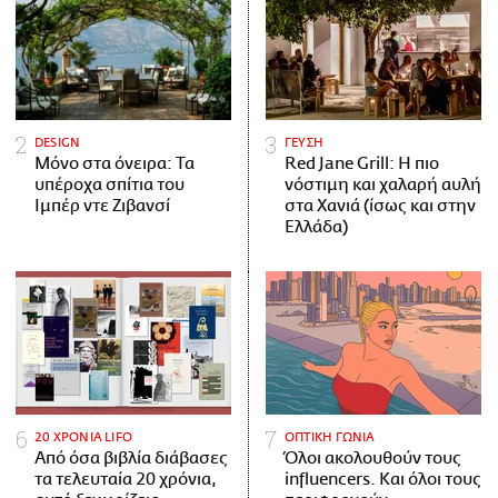
DESIGN
ΓΕΥΣΗ
Μόνο στα όνειρα: Τα
Red Jane Grill: Η πιο
υπέροχα σπίτια του
νόστιμη και χαλαρή αυλή
Ιμπέρ ντε Ζιβανσί
στα Χανιά (ίσως και στην
Ελλάδα)
20 ΧΡΟΝΙΑ LIFO
ΟΠΤΙΚΗ ΓΩΝΙΑ
Από όσα βιβλία διάβασες
Όλοι ακολουθούν τους
τα τελευταία 20 χρόνια,
influencers. Και όλοι τους