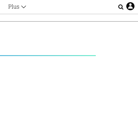
Plus
Θέματα
Συνεντεύξεις
Videos
τα
Αφιερώματα
Ζώδια
Εξομολογήσεις
Blogs
η
Οι Αθηναίοι
Απώλειες
Lgbtqi+
Επιλογές