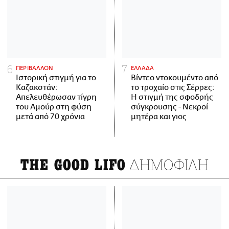
ΠΕΡΙΒΑΛΛΟΝ
ΕΛΛΑΔΑ
Ιστορική στιγμή για το
Βίντεο ντοκουμέντο από
Καζακστάν:
το τροχαίο στις Σέρρες:
Απελευθέρωσαν τίγρη
Η στιγμή της σφοδρής
του Αμούρ στη φύση
σύγκρουσης - Νεκροί
μετά από 70 χρόνια
μητέρα και γιος
ΔΗΜΟΦΙΛΗ
THE GOOD LIFO