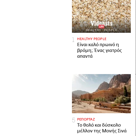
HEALTHY PEOPLE
Είναι καλό πρωινό η
βρόμη; Ένας γιατρός
απαντά
ΡΕΠΟΡΤΑΖ
Το θολό και δύσκολο
μέλλον της Μονής Σινά