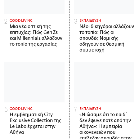
GOOD LIVING
ΕΚΠΑΙΔΕΥΣΗ
Μια νέα οπτική της
Νέοι δικηγόροι αλλάζουν
επιτυχίας: Πώς Gen Zs
το τοπίο: Πώς οι
και Millennials αλλάζουν
σπουδές Νομικής
το τοπίο της εργασίας
οδηγούν σε θεσμική
συμμετοχή
GOOD LIVING
ΕΚΠΑΙΔΕΥΣΗ
Η εμβληματική City
«Νιώσαμε ότι το παιδί
Exclusive Collection της
δεν έφυγε ποτέ από την
Le Labo έρχεται στην
Αθήνα»: Η εμπειρία
Αθήνα
οικογενειών που
επέλεξαν σπουδές στην