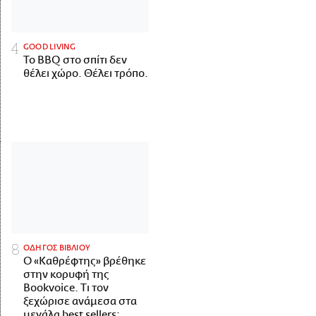
GOOD LIVING
Το BBQ στο σπίτι δεν
θέλει χώρο. Θέλει τρόπο.
ΟΔΗΓΟΣ ΒΙΒΛΙΟΥ
Ο «Καθρέφτης» βρέθηκε
στην κορυφή της
Bookvoice. Τι τον
ξεχώρισε ανάμεσα στα
μεγάλα best sellers;