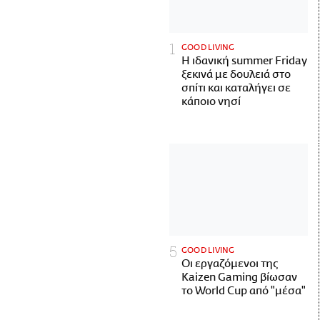
GOOD LIVING
Η ιδανική summer Friday
ξεκινά με δουλειά στο
σπίτι και καταλήγει σε
κάποιο νησί
GOOD LIVING
Οι εργαζόμενοι της
Kaizen Gaming βίωσαν
το World Cup από "μέσα"